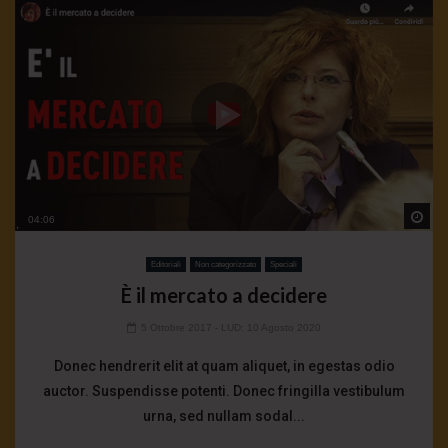
Wa
04:06
Editoriali
Non categorizzato
Speciali
È il mercato a decidere
5 Ottobre 2017
- LUD:
10 Agosto 2020
Donec hendrerit elit at quam aliquet, in egestas odio
auctor. Suspendisse potenti. Donec fringilla vestibulum
urna, sed nullam sodal...