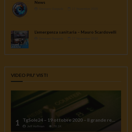
News
Gennaro Gargiulo
17 Novembre 2020
L’emergenza sanitaria – Mauro Scardovelli
Gennaro Gargiulo
17 Novembre 2020
VIDEO PIU' VISTI
TgSole24 – 19 ottobre 2020 – Il grande reset
1
Jeff Hoffman
78.1K