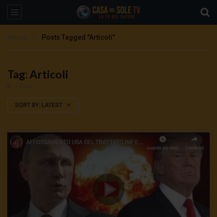
Home
Posts Tagged "Articoli"
Tag: Articoli
2 Posts
SORT BY:
LATEST