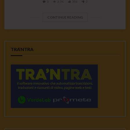
0
3.9K
398
0
CONTINUE READING
TRA’NTRA