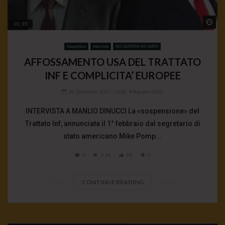
Wa
01:35
Geopolitica
Interviste
NO GUERRA NO NATO
AFFOSSAMENTO USA DEL TRATTATO
INF E COMPLICITA’ EUROPEE
31 Dicembre 2017
- LUD:
9 Agosto 2020
INTERVISTA A MANLIO DINUCCI La «sospensione» del
Trattato Inf, annunciata il 1° febbraio dal segretario di
stato americano Mike Pomp...
0
3.1K
1K
0
CONTINUE READING