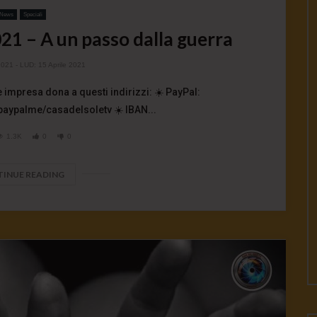
News
Speciali
21 – A un passo dalla guerra
2021
- LUD:
15 Aprile 2021
 impresa dona a questi indirizzi: ☀️ PayPal:
paypalme/casadelsoletv ☀️ IBAN...
1.3K
0
0
INUE READING