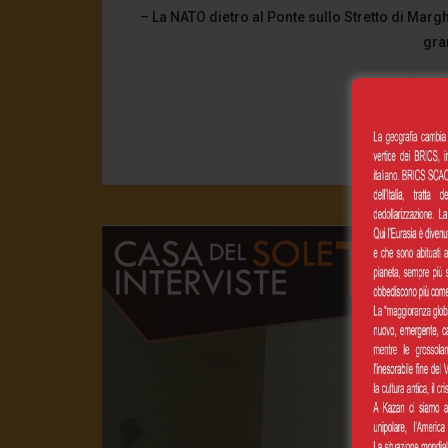
– La NATO dietro al Ponte sullo Stretto di Marg
gra
2
CONT