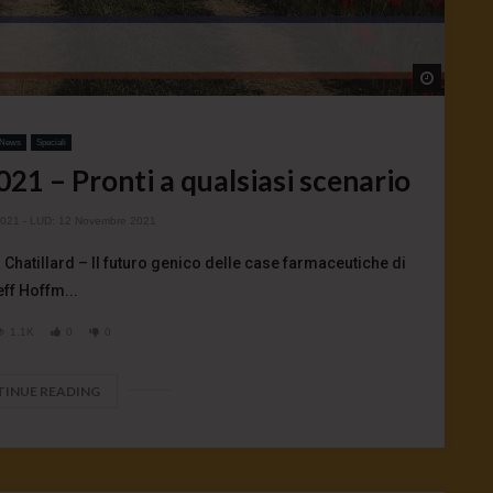
Watch L
News
Speciali
1 – Pronti a qualsiasi scenario
2021
- LUD:
12 Novembre 2021
ta Chatillard – Il futuro genico delle case farmaceutiche di
ff Hoffm...
1.1K
0
0
INUE READING