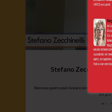
In
Stefano Zecchinelli: 
10 Giugno 
Nessuna guerra può iniziare senza la manipolazi
del gior
2