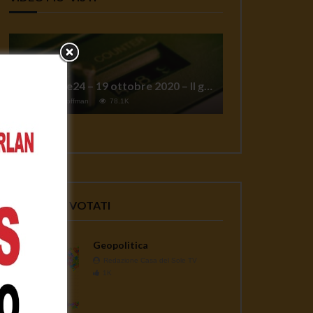
TgSole24 – 19 ottobre 2020 – Il grande reset
1
Jeff Hoffman
78.1K
VIDEO PIU' VOTATI
Geopolitica
Redazione Casa del Sole TV
1K