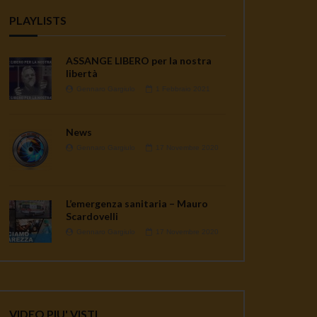
PLAYLISTS
ASSANGE LIBERO per la nostra
libertà
Gennaro Gargiulo
1 Febbraio 2021
News
Gennaro Gargiulo
17 Novembre 2020
L’emergenza sanitaria – Mauro
ater
Scardovelli
Gennaro Gargiulo
17 Novembre 2020
VIDEO PIU' VISTI