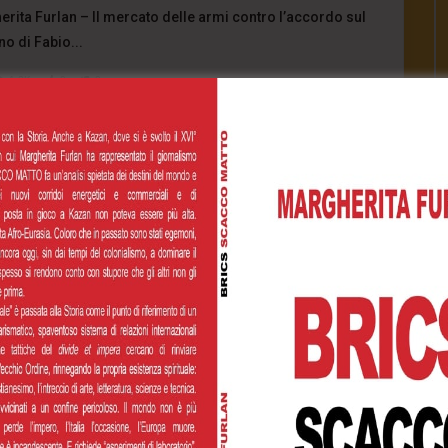
herita Furlan – Il mercato delle armi contro l’accordo sul
no di Fabio...
1.2K
0
0
INUE READING