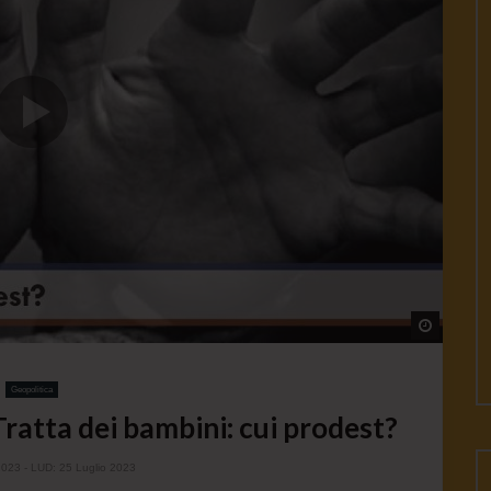
Watch L
Geopolitica
atta dei bambini: cui prodest?
2023
- LUD:
25 Luglio 2023