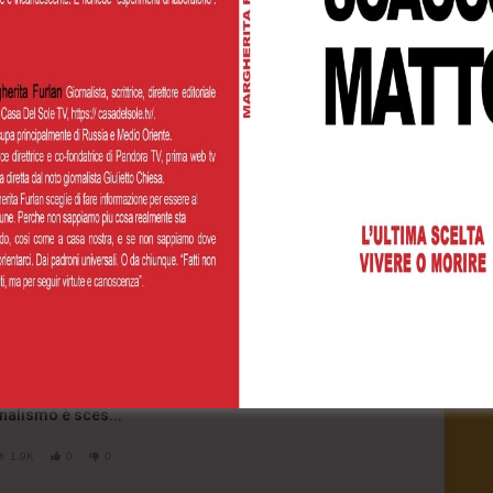
Watch L
terviste
Speciali
il giornalismo è genuflesso
2023
- LUD:
10 Giugno 2023
one dell’informazione ma nel corso degli anni il livello
nalismo è sces...
1.9K
0
0