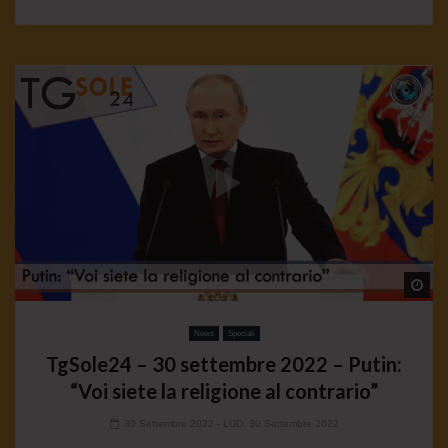
Wa
News
Speciali
TgSole24 – 30 settembre 2022 – Putin:
“Voi siete la religione al contrario”
30 Settembre 2022
- LUD:
30 Settembre 2022