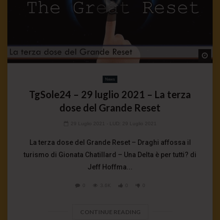
Wa
News
TgSole24 – 29 luglio 2021 – La terza
dose del Grande Reset
29 Luglio 2021
- LUD:
29 Luglio 2021
La terza dose del Grande Reset – Draghi affossa il
turismo di Gionata Chatillard – Una Delta è per tutti? di
Jeff Hoffma...
0
3.6K
0
0
CONTINUE READING