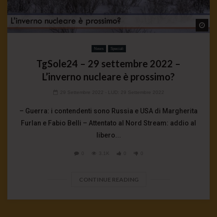
Wa
News
Speciali
TgSole24 – 29 settembre 2022 –
L’inverno nucleare è prossimo?
29 Settembre 2022
- LUD:
29 Settembre 2022
– Guerra: i contendenti sono Russia e USA di Margherita
Furlan e Fabio Belli – Attentato al Nord Stream: addio al
libero...
0
3.1K
0
0
CONTINUE READING