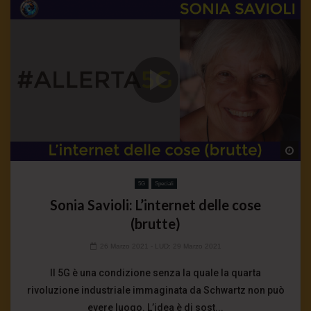
Wa
5G
Speciali
Sonia Savioli: L’internet delle cose
(brutte)
26 Marzo 2021
- LUD:
29 Marzo 2021
Il 5G è una condizione senza la quale la quarta
rivoluzione industriale immaginata da Schwartz non può
evere luogo. L’idea è di sost...