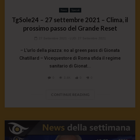
News
Speciali
TgSole24 – 27 settembre 2021 – Clima, il
prossimo passo del Grande Reset
27 Settembre 2021
- LUD:
27 Settembre 2021
– L’urlo della piazza: no al green pass di Gionata
Chatillard – Vicequestore di Roma sfida il regime
sanitario di Gionat...
0
3.4K
0
0
CONTINUE READING