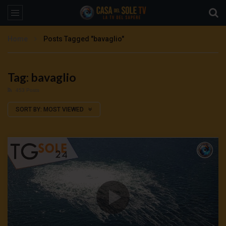
Home
Posts Tagged "bavaglio"
Tag: bavaglio
453 Posts
SORT BY:
MOST VIEWED