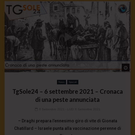
Wa
News
Speciali
TgSole24 – 6 settembre 2021 – Cronaca
di una peste annunciata
6 Settembre 2021
- LUD:
6 Settembre 2021
– Draghi prepara l’ennesimo giro di vite di Gionata
Chatillard – Israele punta alla vaccinazione perenne di