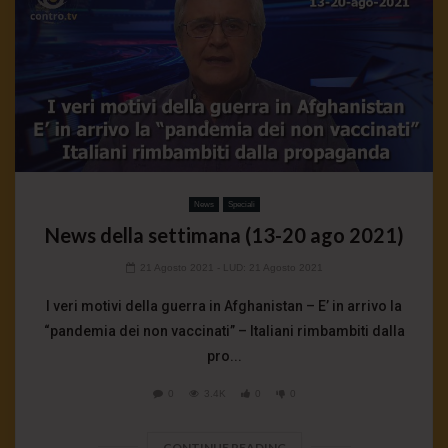
News
Speciali
News della settimana (13-20 ago 2021)
21 Agosto 2021
- LUD:
21 Agosto 2021
I veri motivi della guerra in Afghanistan – E’ in arrivo la
“pandemia dei non vaccinati” – Italiani rimbambiti dalla
pro...
0
3.4K
0
0
CONTINUE READING