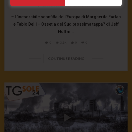
18 Luglio 2022
- LUD:
19 Luglio 2022
– L’inesorabile sconfitta dell’Europa di Margherita Furlan
e Fabio Belli – Ossetia del Sud prossima tappa? di Jeff
Hoffm...
0
3.1K
0
0
CONTINUE READING