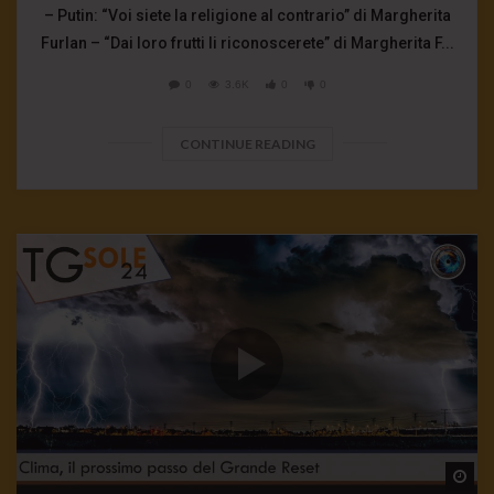
– Putin: “Voi siete la religione al contrario” di Margherita
Furlan – “Dai loro frutti li riconoscerete” di Margherita F...
0
3.6K
0
0
CONTINUE READING
Wa