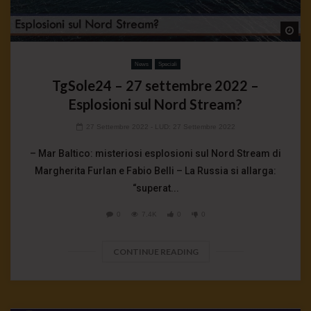
Wa
News
Speciali
TgSole24 – 27 settembre 2022 –
Esplosioni sul Nord Stream?
27 Settembre 2022
- LUD:
27 Settembre 2022
– Mar Baltico: misteriosi esplosioni sul Nord Stream di
Margherita Furlan e Fabio Belli – La Russia si allarga:
“superat...
0
7.4K
0
0
CONTINUE READING