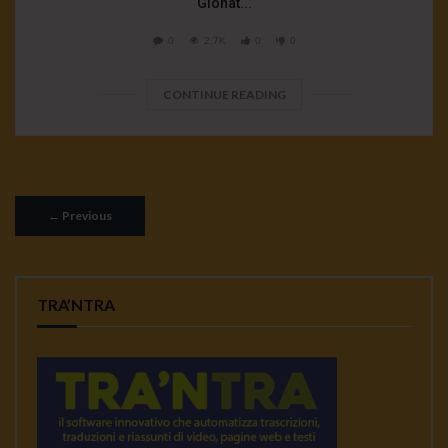
Gionat...
0
2.7K
0
0
CONTINUE READING
←
Previous
TRA’NTRA