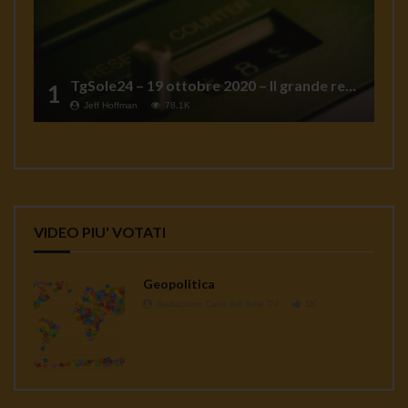
TgSole24 – 19 ottobre 2020 – Il grande reset
1
Jeff Hoffman
78.1K
VIDEO PIU' VOTATI
Geopolitica
Redazione Casa del Sole TV
1K