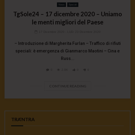
News
Speciali
TgSole24 – 17 dicembre 2020 – Uniamo
le menti migliori del Paese
17 Dicembre 2020
- LUD:
23 Dicembre 2020
– Introduzione di Margherita Furlan – Traffico di rifiuti
speciali: è emergenza di Gianmarco Maotini – Cina e
Russ...
0
2.8K
0
0
CONTINUE READING
TRA’NTRA