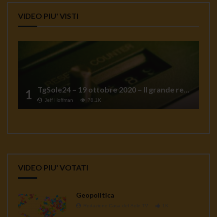
VIDEO PIU' VISTI
TgSole24 – 19 ottobre 2020 – Il grande reset
1
Jeff Hoffman
78.1K
VIDEO PIU' VOTATI
Geopolitica
Redazione Casa del Sole TV
1K