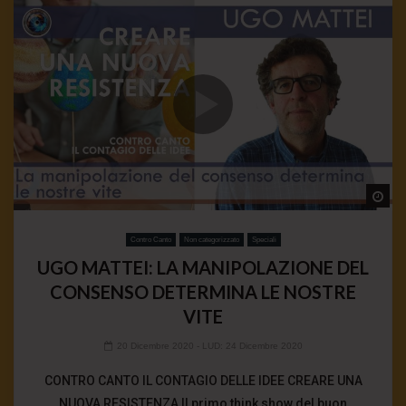
Wa
Contro Canto
Non categorizzato
Speciali
UGO MATTEI: LA MANIPOLAZIONE DEL
CONSENSO DETERMINA LE NOSTRE
VITE
20 Dicembre 2020
- LUD:
24 Dicembre 2020
CONTRO CANTO IL CONTAGIO DELLE IDEE CREARE UNA
NUOVA RESISTENZA Il primo think show del buon