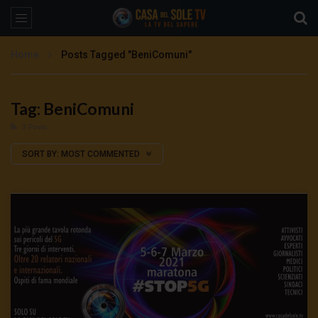
Home
Posts Tagged "BeniComuni"
Tag: BeniComuni
3 Posts
SORT BY:
MOST COMMENTED