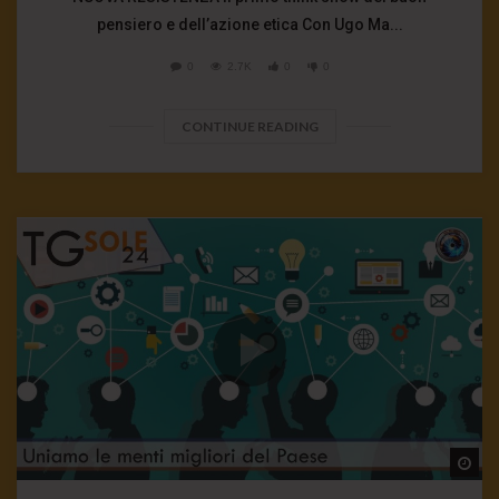
pensiero e dell’azione etica Con Ugo Ma...
0
2.7K
0
0
CONTINUE READING
Wa