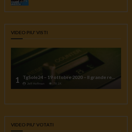
VIDEO PIU' VISTI
TgSole24 – 19 ottobre 2020 – Il grande reset
1
Jeff Hoffman
78.1K
VIDEO PIU' VOTATI