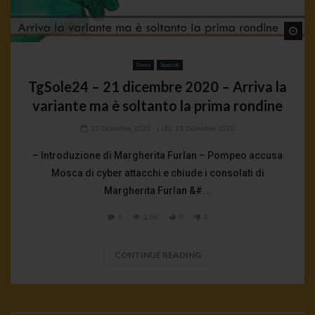
Wa
News
Speciali
TgSole24 – 21 dicembre 2020 – Arriva la
variante ma è soltanto la prima rondine
21 Dicembre 2020
- LUD:
23 Dicembre 2020
– Introduzione di Margherita Furlan – Pompeo accusa
Mosca di cyber attacchi e chiude i consolati di
Margherita Furlan &#...
0
2.9K
0
0
CONTINUE READING