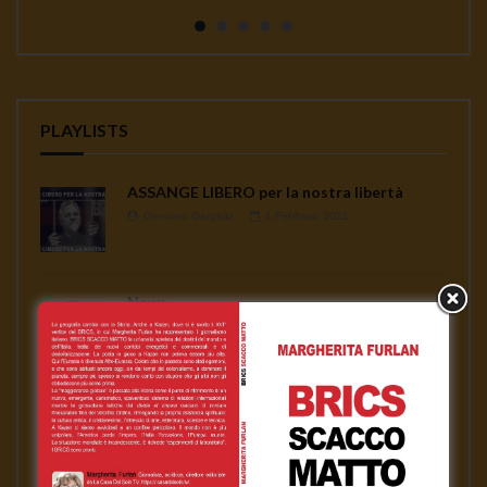
continua a seminare co...
PLAYLISTS
ASSANGE LIBERO per la nostra libertà
Gennaro Gargiulo
1 Febbraio 2021
News
Gennaro Gargiulo
17 Novembre 2020
L’emergenza sanitaria – Mauro Scardovelli
Gennaro Gargiulo
17 Novembre 2020