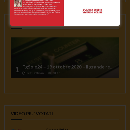
VIDEO PIU' VISTI
TgSole24 – 19 ottobre 2020 – Il grande reset
1
Jeff Hoffman
78.1K
VIDEO PIU' VOTATI
Geopolitica