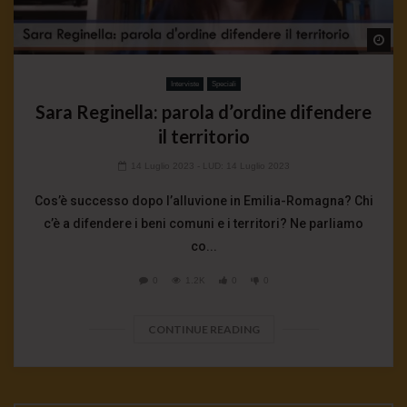
Wa
Interviste
Speciali
Sara Reginella: parola d’ordine difendere
il territorio
14 Luglio 2023
- LUD:
14 Luglio 2023
Cos’è successo dopo l’alluvione in Emilia-Romagna? Chi
c’è a difendere i beni comuni e i territori? Ne parliamo
co...
0
1.2K
0
0
CONTINUE READING