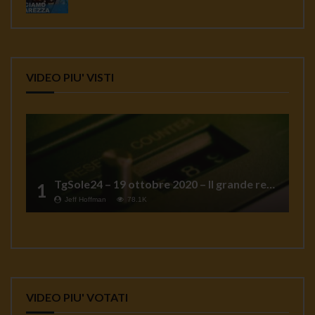
VIDEO PIU' VISTI
TgSole24 – 19 ottobre 2020 – Il grande reset
1
Jeff Hoffman
78.1K
VIDEO PIU' VOTATI