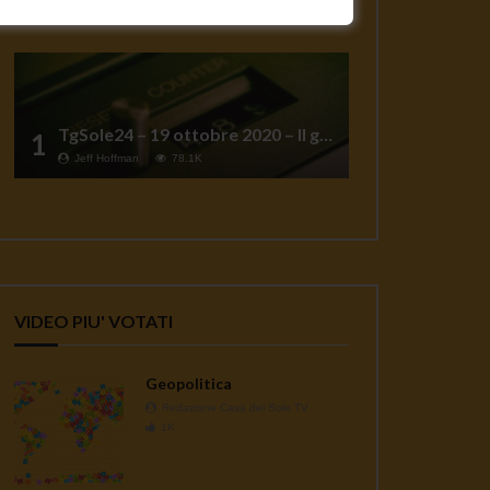
TgSole24 – 19 ottobre 2020 – Il grande reset
1
Jeff Hoffman
78.1K
VIDEO PIU' VOTATI
Geopolitica
Redazione Casa del Sole TV
1K