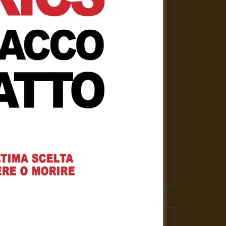
PLAYLISTS
ASSANGE LIBERO per la nostra
libertà
Gennaro Gargiulo
1 Febbraio 2021
News
Gennaro Gargiulo
17 Novembre 2020
L’emergenza sanitaria – Mauro
Scardovelli
Gennaro Gargiulo
17 Novembre 2020
VIDEO PIU' VISTI