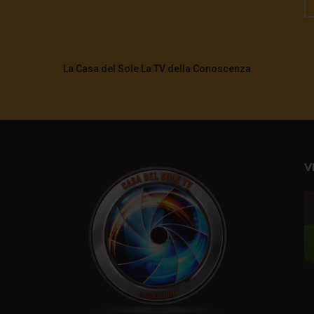
La Casa del Sole La TV della Conoscenza
V