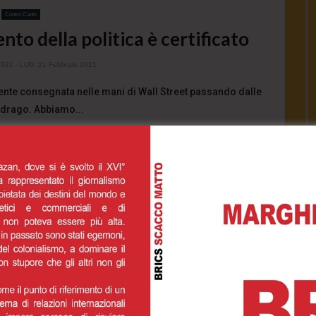
Contro Canto
ento della politica è certificato
2021
- LUD:
21 Febbraio 2021
amente consegnata nelle mani di Wall Street passando dalle
 drago. Abbiamo...
1.1K
0
0
INUE READING