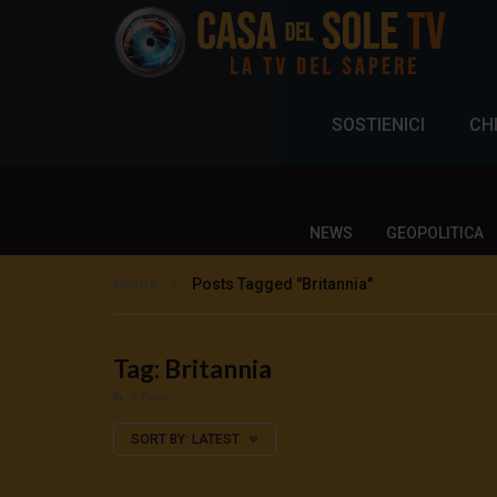
SOSTIENICI
CH
NEWS
GEOPOLITICA
Home
Posts Tagged "Britannia"
Tag: Britannia
1 Posts
SORT BY:
LATEST