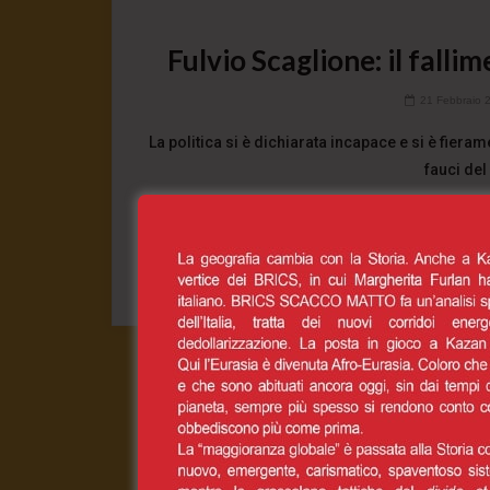
Fulvio Scaglione: il fallim
21 Febbraio 
La politica si è dichiarata incapace e si è fier
fauci del
0
CONT