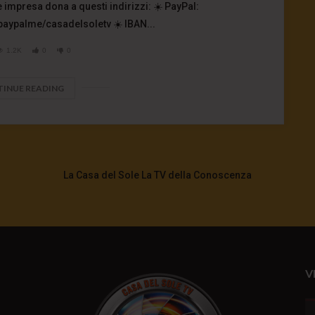
 impresa dona a questi indirizzi: ☀️ PayPal:
paypalme/casadelsoletv ☀️ IBAN...
1.2K
0
0
INUE READING
La Casa del Sole La TV della Conoscenza
V