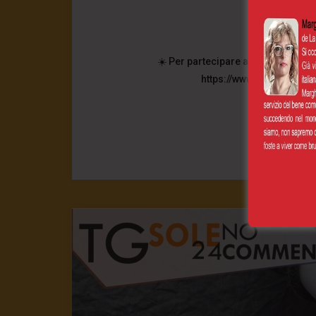
della v
25 Febbraio 
☀️ Per partecipare a questa grande
https://www.paypal.com/
0
CONT