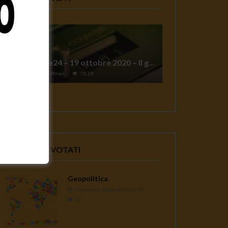
TgSole24 – 19 ottobre 2020 – Il grande reset
1
Jeff Hoffman
78.1K
VIDEO PIU' VOTATI
Geopolitica
Redazione Casa del Sole TV
1K