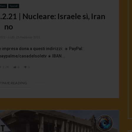
News
Speciali
1 | Nucleare: Israele sì, Iran
no
2021
- LUD:
25 Febbraio 2021
 impresa dona a questi indirizzi: ☀️ PayPal:
paypalme/casadelsoletv ☀️ IBAN...
1.2K
0
0
INUE READING