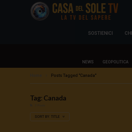
SOSTIENICI
CH
NEWS
GEOPOLITICA
Home
Posts Tagged "Canada"
Tag: Canada
3 Posts
SORT BY:
TITLE