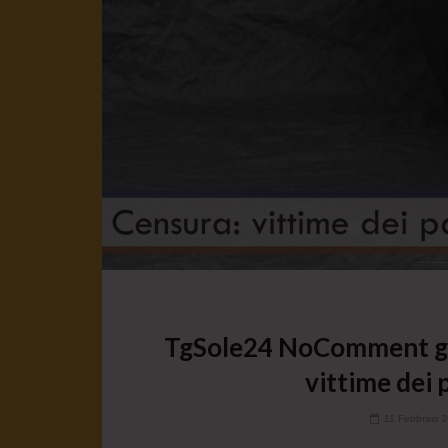
TgSole24 NoComment gio
vittime dei 
11 Febbraio 