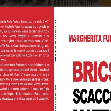
Watch L
News
Speciali
.21 Scontri a Nassiriya prima