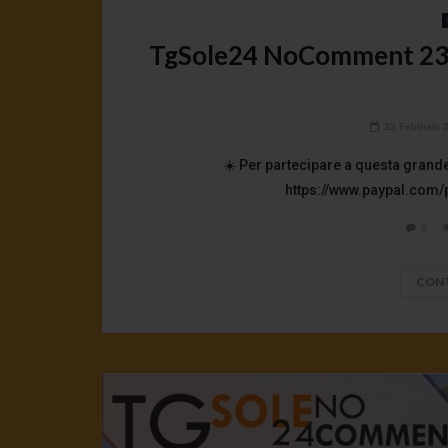
TgSole24 NoComment 23.2.2
23 Febbraio 
☀️ Per partecipare a questa grande
https://www.paypal.com/
0
CONT