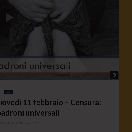
Watch L
News
vedì 11 febbraio – Censura:
padroni universali
2021
- LUD:
15 Febbraio 2021