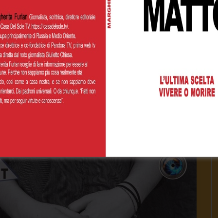
isita del Papa
2021
- LUD:
26 Febbraio 2021
 impresa dona a questi indirizzi: ☀️ PayPal:
paypalme/casadelsoletv ☀️ IBAN...
1.1K
0
0
INUE READING