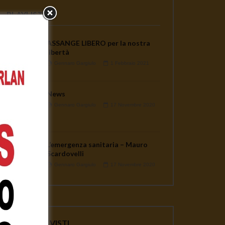
PLAYLISTS
ASSANGE LIBERO per la nostra
libertà
Gennaro Gargiulo
1 Febbraio 2021
News
Gennaro Gargiulo
17 Novembre 2020
L’emergenza sanitaria – Mauro
Scardovelli
Gennaro Gargiulo
17 Novembre 2020
ater
VIDEO PIU' VISTI