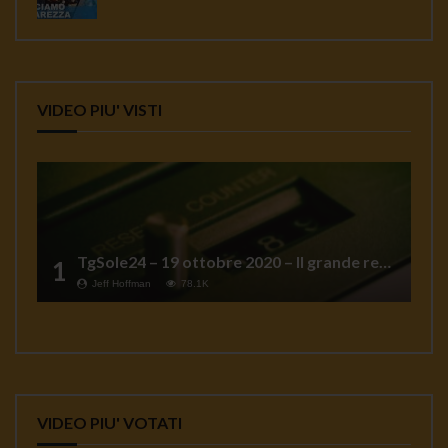
VIDEO PIU' VISTI
TgSole24 – 19 ottobre 2020 – Il grande reset
1
Jeff Hoffman
78.1K
VIDEO PIU' VOTATI