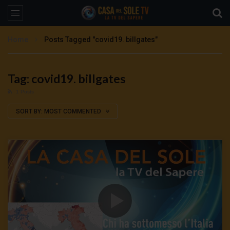
Home
Posts Tagged "covid19. billgates"
Tag: covid19. billgates
1 Posts
SORT BY:
MOST COMMENTED