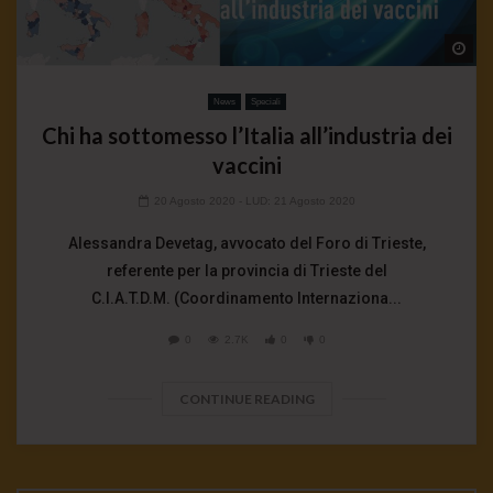
Wa
News
Speciali
Chi ha sottomesso l’Italia all’industria dei
vaccini
20 Agosto 2020
- LUD:
21 Agosto 2020
Alessandra Devetag, avvocato del Foro di Trieste,
referente per la provincia di Trieste del
C.I.A.T.D.M. (Coordinamento Internaziona...
0
2.7K
0
0
CONTINUE READING