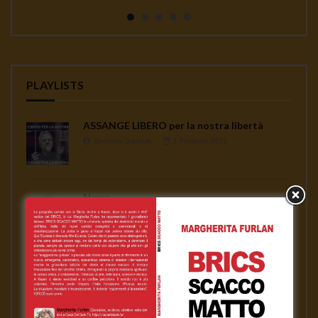
continua a seminare co...
PLAYLISTS
ASSANGE LIBERO per la nostra libertà
Gennaro Gargiulo
1 Febbraio 2021
News
Gennaro Gargiulo
17 Novembre 2020
L’emergenza sanitaria – Mauro Scardovelli
Gennaro Gargiulo
17 Novembre 2020