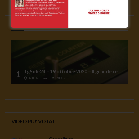
VIDEO PIU' VISTI
TgSole24 – 19 ottobre 2020 – Il grande reset
1
Jeff Hoffman
78.1K
VIDEO PIU' VOTATI
Geopolitica