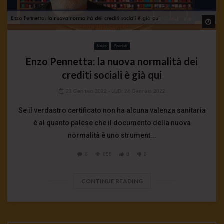
Wa
News
Speciali
Enzo Pennetta: la nuova normalità dei
crediti sociali è già qui
23 Gennaio 2022
- LUD:
24 Gennaio 2022
Se il verdastro certificato non ha alcuna valenza sanitaria
è al quanto palese che il documento della nuova
normalità è uno strument...
0
856
0
0
CONTINUE READING