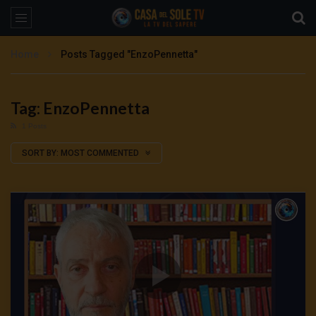
Home
Posts Tagged "EnzoPennetta"
Tag: EnzoPennetta
1 Posts
SORT BY:
MOST COMMENTED