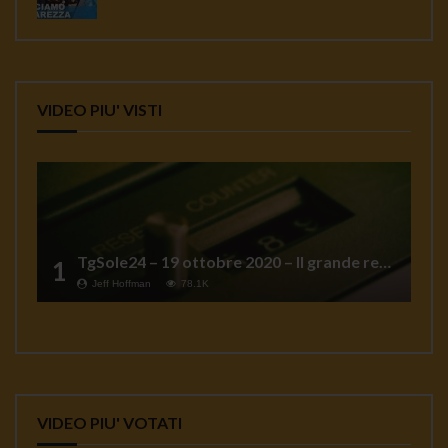
VIDEO PIU' VISTI
TgSole24 – 19 ottobre 2020 – Il grande reset
1
Jeff Hoffman
78.1K
VIDEO PIU' VOTATI