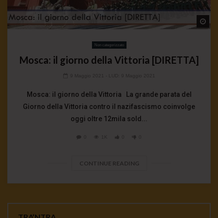
Wa
Non categorizzato
Mosca: il giorno della Vittoria [DIRETTA]
9 Maggio 2021
- LUD:
9 Maggio 2021
Mosca: il giorno della Vittoria La grande parata del
Giorno della Vittoria contro il nazifascismo coinvolge
oggi oltre 12mila sold...
0
1K
0
0
CONTINUE READING
TRA’NTRA