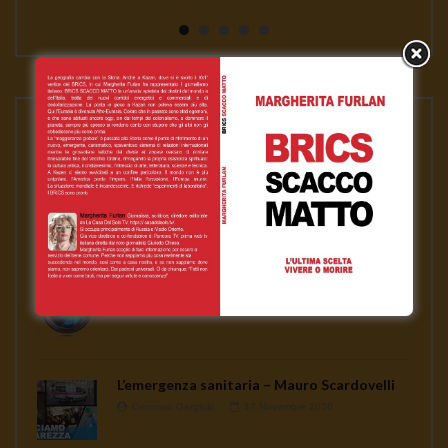
continua a seminare co...
PLAYLISTS
ASSANGE LIBERO per la nostra libertà
Gennaro Gargiulo
1 Febbraio 2021
News
Gennaro Gargiulo
17 Novembre 2020
L’emergenza sanitaria – Mauro Scardovelli
Gennaro Gargiulo
17 Novembre 2020