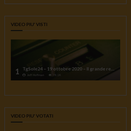
VIDEO PIU' VISTI
TgSole24 – 19 ottobre 2020 – Il grande reset
1
Jeff Hoffman
78.1K
VIDEO PIU' VOTATI