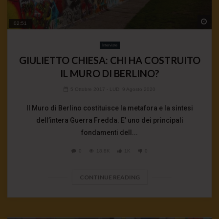
Wa
02:51
Interviste
GIULIETTO CHIESA: CHI HA COSTRUITO
IL MURO DI BERLINO?
5 Ottobre 2017
- LUD:
9 Agosto 2020
Il Muro di Berlino costituisce la metafora e la sintesi
dell’intera Guerra Fredda. E’ uno dei principali
fondamenti dell...
0
18.8K
1K
0
CONTINUE READING