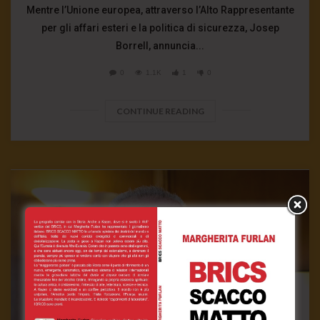
Mentre l’Unione europea, attraverso l’Alto Rappresentante
per gli affari esteri e la politica di sicurezza, Josep
Borrell, annuncia...
0
1.1K
1
0
CONTINUE READING