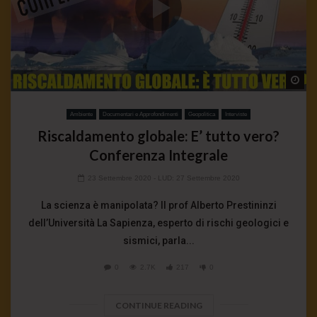
Wa
Ambiente
Documentari e Approfondimenti
Geopolitica
Interviste
Riscaldamento globale: E’ tutto vero?
Conferenza Integrale
23 Settembre 2020
- LUD:
27 Settembre 2020
La scienza è manipolata? Il prof Alberto Prestininzi
dell’Università La Sapienza, esperto di rischi geologici e
sismici, parla...
0
2.7K
217
0
CONTINUE READING