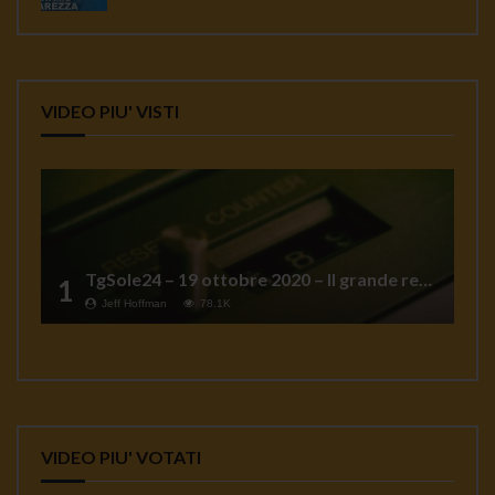
VIDEO PIU' VISTI
TgSole24 – 19 ottobre 2020 – Il grande reset
1
Jeff Hoffman
78.1K
VIDEO PIU' VOTATI