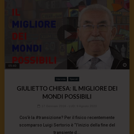
Wa
05:40
Interviste
Speciali
GIULIETTO CHIESA: IL MIGLIORE DEI
MONDI POSSIBILI
17 Gennaio 2018
- LUD:
9 Agosto 2020
Cos’è la #transizione? Per il fisico recentemente
scomparso Luigi Sertorio è “l’inizio della fine del
transiente d...