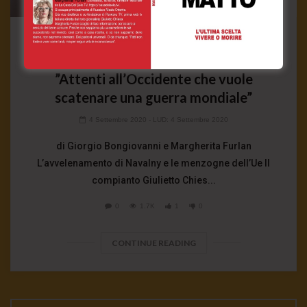
Articoli
News
Il testamento di Giulietto Chiesa:
”Attenti all’Occidente che vuole
scatenare una guerra mondiale”
4 Settembre 2020
- LUD:
4 Settembre 2020
di Giorgio Bongiovanni e Margherita Furlan
L’avvelenamento di Navalny e le menzogne dell’Ue Il
compianto Giulietto Chies...
0
1.7K
1
0
CONTINUE READING