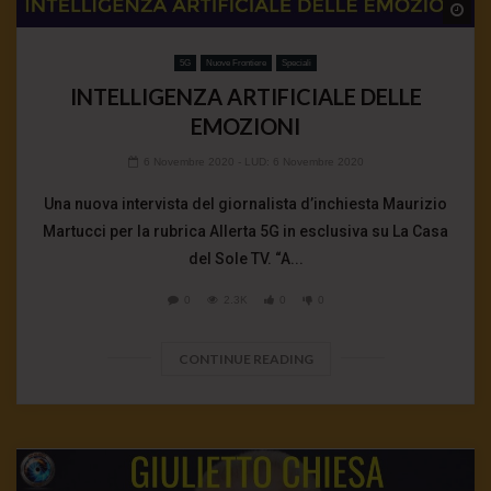
Wa
5G
Nuove Frontiere
Speciali
INTELLIGENZA ARTIFICIALE DELLE
EMOZIONI
6 Novembre 2020
- LUD:
6 Novembre 2020
Una nuova intervista del giornalista d’inchiesta Maurizio
Martucci per la rubrica Allerta 5G in esclusiva su La Casa
del Sole TV. “A...
0
2.3K
0
0
CONTINUE READING