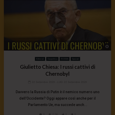
Wa
Editoriali
Geopolitica
RUSSIA
Speciali
Giulietto Chiesa: I russi cattivi di
Chernobyl
22 Settembre 2020
- LUD:
22 Settembre 2020
Davvero la Russia di Putin è il nemico numero uno
dell’Occidente? Oggi appare così anche per il
Parlamento Ue, ma succede anch...
0
2.2K
0
0