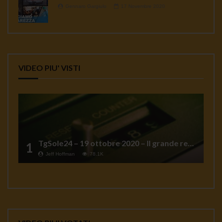
Gennaro Gargiulo
17 Novembre 2020
VIDEO PIU' VISTI
TgSole24 – 19 ottobre 2020 – Il grande reset
1
Jeff Hoffman
78.1K