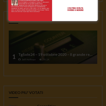
VIDEO PIU' VISTI
TgSole24 – 19 ottobre 2020 – Il grande reset
1
Jeff Hoffman
78.1K
VIDEO PIU' VOTATI
Geopolitica