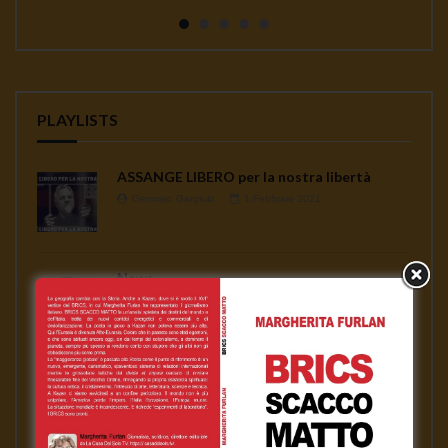
continua a seminare co...
PLAYLISTS
ASSANGE LIBERO per la nostra libertà
Gennaro Gargiulo
1 Febbraio 2021
News
Gennaro Gargiulo
17 Novembre 2020
L’emergenza sanitaria – Mauro Scardovelli
Gennaro Gargiulo
17 Novembre 2020