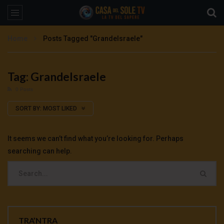
Home
Posts Tagged "GrandeIsraele"
Tag: GrandeIsraele
0 Posts
SORT BY:
MOST LIKED
It seems we can’t find what you’re looking for. Perhaps
searching can help.
TRA’NTRA