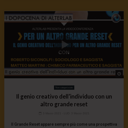
Wa
Non categorizzato
Il genio creativo dell’individuo con un
altro grande reset
3 Marzo 2021
- LUD:
3 Marzo 2021
Il Grande Reset appare sempre più come una prospettiva