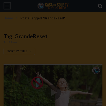
Home
Posts Tagged "GrandeReset"
Tag: GrandeReset
12 Posts
SORT BY:
TITLE