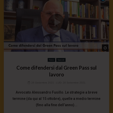
Wa
News
Speciali
Come difendersi dal Green Pass sul
lavoro
26 Settembre 2021
- LUD:
26 Settembre 2021
Avvocato Alessandro Fusillo. Le strategie a breve
termine (da qui al 15 ottobre), quelle a medio termine
(fino alla fine dell’anno)...