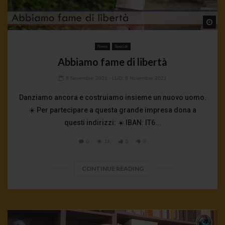
Wa
News
Speciali
Abbiamo fame di libertà
8 Novembre 2021
- LUD:
8 Novembre 2021
Danziamo ancora e costruiamo insieme un nuovo uomo.
☀️ Per partecipare a questa grande impresa dona a
questi indirizzi: ☀️ IBAN: IT6...
0
1K
0
0
CONTINUE READING