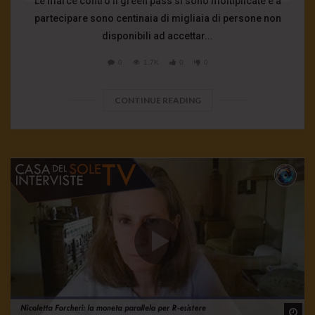
Le marce contro il green pass si sono moltiplicate e a
partecipare sono centinaia di migliaia di persone non
disponibili ad accettar...
0
1.7K
0
0
CONTINUE READING
Wa