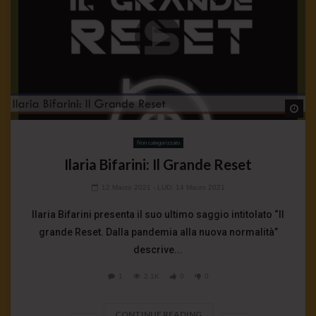
Wa
Non categorizzato
Ilaria Bifarini: Il Grande Reset
12 Marzo 2021
- LUD:
14 Marzo 2021
Ilaria Bifarini presenta il suo ultimo saggio intitolato “Il
grande Reset. Dalla pandemia alla nuova normalità”
descrive...
1
2.1K
0
0
CONTINUE READING