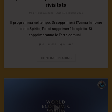
rivisitata
17 Febbraio 2021
- LUD:
18 Febbraio 2021
Il programma nel tempo: Si sopprimerà l’Anima In nome
dello Spirito, Poi si sopprimerà lo spirito. Si
sopprimeranno le Terre comuni...
0
614
0
0
CONTINUE READING