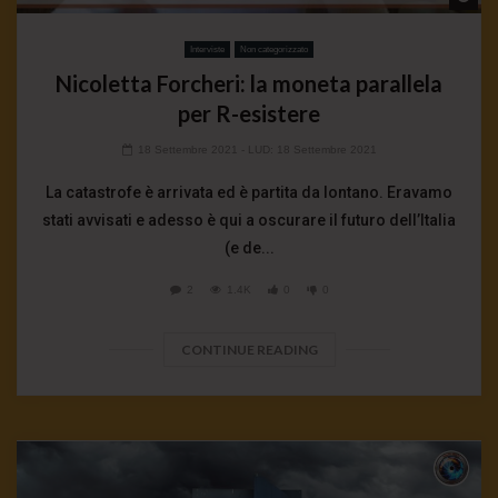
Interviste
Non categorizzato
Nicoletta Forcheri: la moneta parallela
per R-esistere
18 Settembre 2021
- LUD:
18 Settembre 2021
La catastrofe è arrivata ed è partita da lontano. Eravamo
stati avvisati e adesso è qui a oscurare il futuro dell’Italia
(e de...
2
1.4K
0
0
CONTINUE READING