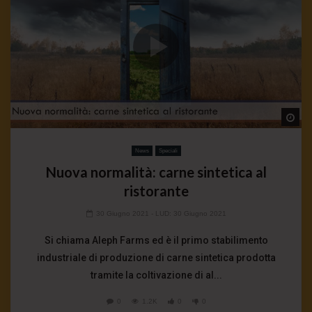
Wa
News
Speciali
Nuova normalità: carne sintetica al
ristorante
30 Giugno 2021
- LUD:
30 Giugno 2021
Si chiama Aleph Farms ed è il primo stabilimento
industriale di produzione di carne sintetica prodotta
tramite la coltivazione di al...
0
1.2K
0
0