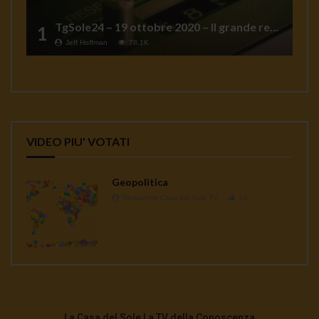
TgSole24 – 19 ottobre 2020 – Il grande reset
1
Jeff Hoffman
78.1K
VIDEO PIU' VOTATI
Geopolitica
Redazione Casa del Sole TV
1K
La Casa del Sole La TV della Conoscenza