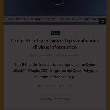
Wa
Speciali
Great Reset: prossimo step simulazione
di virus informatico
24 Giugno 2021
- LUD:
24 Giugno 2021
E se Il Grande Reset partisse proprio con un Cyber
Attack? Il 9 luglio 2021 è il giorno del Cyber Polygon,
della simulazione della p...
0
1.8K
0
0
CONTINUE READING