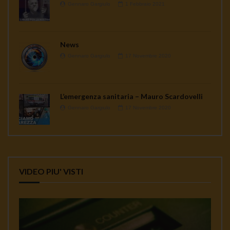
Gennaro Gargiulo
1 Febbraio 2021
News
Gennaro Gargiulo
17 Novembre 2020
L’emergenza sanitaria – Mauro Scardovelli
Gennaro Gargiulo
17 Novembre 2020
VIDEO PIU' VISTI