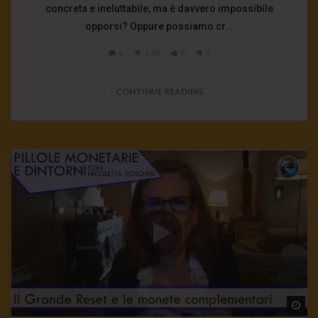
concreta e ineluttabile, ma è davvero impossibile
opporsi? Oppure possiamo cr...
0
1.3K
0
0
CONTINUE READING
Wa