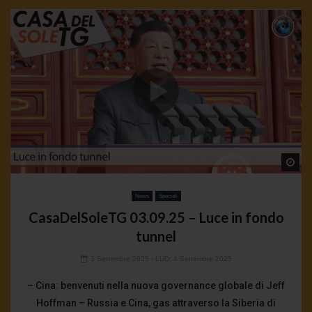
Wa
News
Speciali
CasaDelSoleTG 03.09.25 – Luce in fondo
tunnel
3 Settembre 2025
- LUD:
4 Settembre 2025
– Cina: benvenuti nella nuova governance globale di Jeff
Hoffman – Russia e Cina, gas attraverso la Siberia di