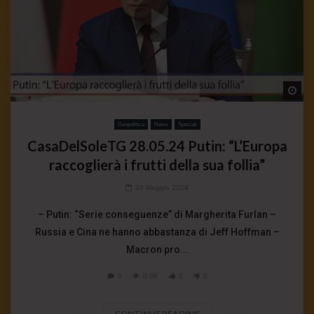
Wa
Geopolitica
News
Speciali
CasaDelSoleTG 28.05.24 Putin: “L’Europa
raccoglierà i frutti della sua follia”
28 Maggio 2024
– Putin: “Serie conseguenze” di Margherita Furlan –
Russia e Cina ne hanno abbastanza di Jeff Hoffman –
Macron pro...
0
0.9K
0
0
CONTINUE READING