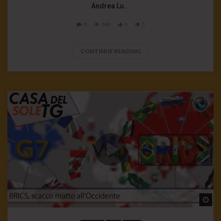
Andrea Lu...
0
588
0
0
CONTINUE READING
Wa