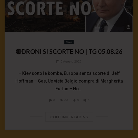
Wa
News
🔴DRONI SI SCORTE NO | TG 05.08.26
5 Agosto 2026
– Kiev sotto le bombe, Europa senza scorte di Jeff
Hoffman – Gas, Ue vieta Belgio compra di Margherita
Furlan – Ho...
0
64
0
0
CONTINUE READING