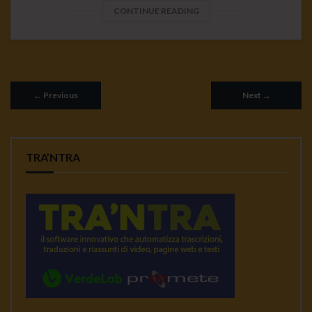
CONTINUE READING
←
Previous
Next
→
TRA’NTRA