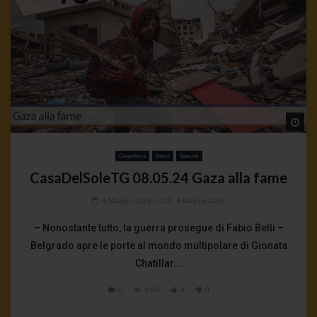
Wa
Geopolitica
News
Speciali
CasaDelSoleTG 08.05.24 Gaza alla fame
8 Maggio 2024
- LUD:
8 Maggio 2024
– Nonostante tutto, la guerra prosegue di Fabio Belli –
Belgrado apre le porte al mondo multipolare di Gionata
Chatillar...
0
0.9K
0
0