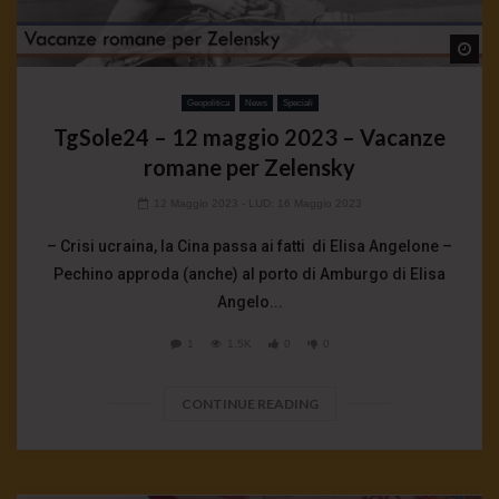
Wa
Geopolitica
News
Speciali
TgSole24 – 12 maggio 2023 – Vacanze
romane per Zelensky
12 Maggio 2023
- LUD:
16 Maggio 2023
– Crisi ucraina, la Cina passa ai fatti di Elisa Angelone –
Pechino approda (anche) al porto di Amburgo di Elisa
Angelo...
1
1.5K
0
0
CONTINUE READING