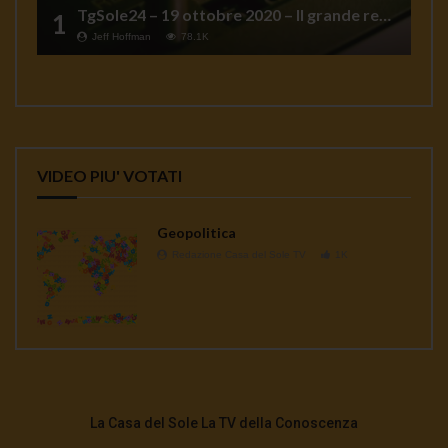
TgSole24 – 19 ottobre 2020 – Il grande reset
1
Jeff Hoffman
78.1K
VIDEO PIU' VOTATI
Geopolitica
Redazione Casa del Sole TV
1K
La Casa del Sole La TV della Conoscenza