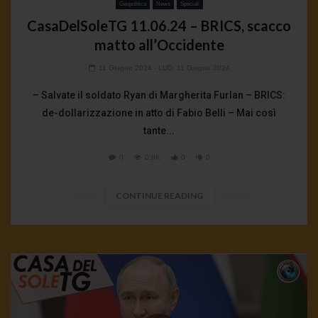
Geopolitica
News
Speciali
CasaDelSoleTG 11.06.24 – BRICS, scacco
matto all’Occidente
11 Giugno 2024
- LUD:
11 Giugno 2024
– Salvate il soldato Ryan di Margherita Furlan – BRICS:
de-dollarizzazione in atto di Fabio Belli – Mai così
tante...
0
0.9K
0
0
CONTINUE READING