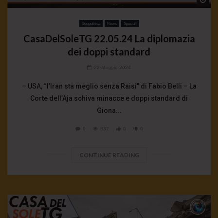
Wa
Geopolitica
News
Speciali
CasaDelSoleTG 22.05.24 La diplomazia
dei doppi standard
22 Maggio 2024
– USA, “l’Iran sta meglio senza Raisi” di Fabio Belli – La
Corte dell’Aja schiva minacce e doppi standard di
Giona...
0
837
0
0
CONTINUE READING