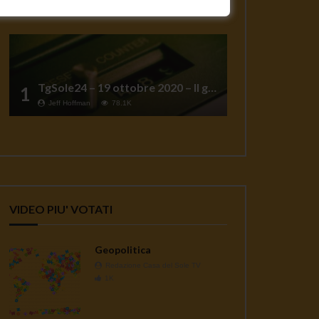
TgSole24 – 19 ottobre 2020 – Il grande reset
1
Jeff Hoffman
78.1K
VIDEO PIU' VOTATI
Geopolitica
Redazione Casa del Sole TV
1K