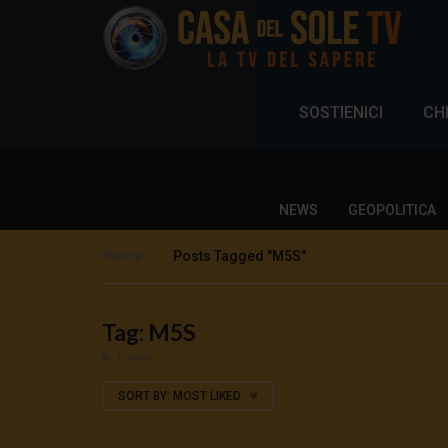
SOSTIENICI
CH
NEWS
GEOPOLITICA
Home
Posts Tagged "M5S"
Tag: M5S
0 Posts
SORT BY:
MOST LIKED