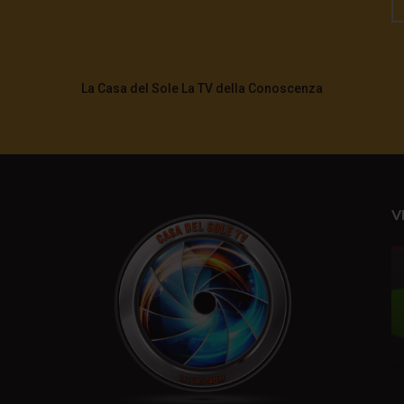
La Casa del Sole La TV della Conoscenza
V