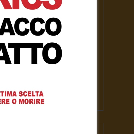
PLAYLISTS
ASSANGE LIBERO per la nostra
libertà
Gennaro Gargiulo
1 Febbraio 2021
News
Gennaro Gargiulo
17 Novembre 2020
L’emergenza sanitaria – Mauro
Scardovelli
Gennaro Gargiulo
17 Novembre 2020
VIDEO PIU' VISTI