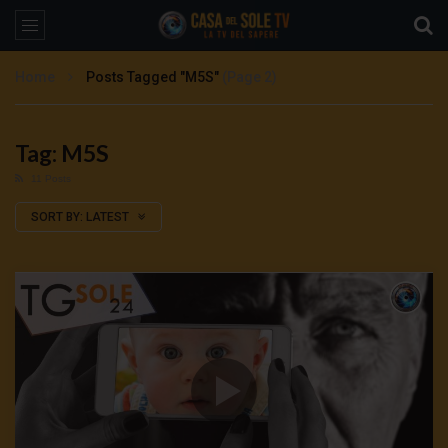
Home
Posts Tagged "M5S"
(Page 2)
Tag: M5S
11 Posts
SORT BY:
LATEST