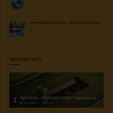
Gennaro Gargiulo
17 Novembre 2020
L’emergenza sanitaria – Mauro Scardovelli
Gennaro Gargiulo
17 Novembre 2020
VIDEO PIU' VISTI
TgSole24 – 19 ottobre 2020 – Il grande reset
1
Jeff Hoffman
78.1K