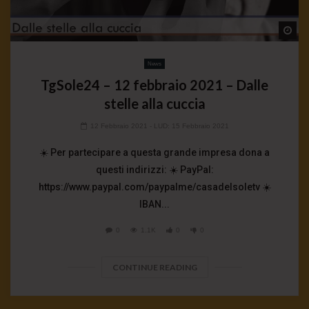
Wa
News
TgSole24 – 12 febbraio 2021 – Dalle
stelle alla cuccia
12 Febbraio 2021
- LUD:
15 Febbraio 2021
☀️ Per partecipare a questa grande impresa dona a
questi indirizzi: ☀️ PayPal:
https://www.paypal.com/paypalme/casadelsoletv ☀️
IBAN...
0
1.1K
0
0
CONTINUE READING