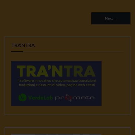
Next
→
TRA’NTRA