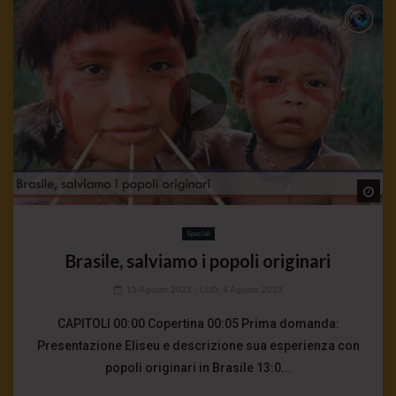
Wa
Speciali
Brasile, salviamo i popoli originari
15 Agosto 2023
- LUD:
4 Agosto 2023
CAPITOLI 00:00 Copertina 00:05 Prima domanda:
Presentazione Eliseu e descrizione sua esperienza con
popoli originari in Brasile 13:0...