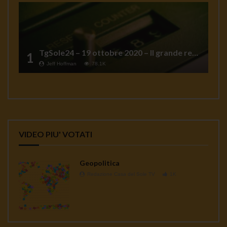
TgSole24 – 19 ottobre 2020 – Il grande reset
1
Jeff Hoffman
78.1K
VIDEO PIU' VOTATI
Geopolitica
Redazione Casa del Sole TV
1K