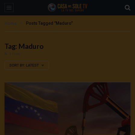
Home
Posts Tagged "Maduro"
Tag: Maduro
3 Posts
SORT BY:
LATEST