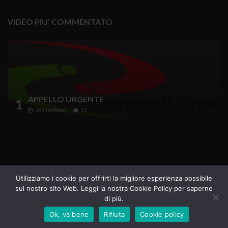
VIDEO PIU' COMMENTATO
APPELLO URGENTE
1
Jeff Hoffman
13
Testata Giornalistica iscritta al Registro della
Utilizziamo i cookie per offrirti la migliore esperienza possibile
sul nostro sito Web. Leggi la nostra Cookie Policy per saperne
Stampa del Tribunale di Roma n. 69 del 16.07.2020
di più.
Direttore Responsabile Margherita Furlan
Ok, va bene
Rifiuta
Cookie policy
Tutti i diritti riservati - La Casa del Sole Edizioni