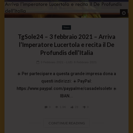
Wa
News
TgSole24 – 3 febbraio 2021 – Arriva
l’Imperatore Lucertola e recita il De
Profundis dell’Italia
3 Febbraio 2021
- LUD:
6 Febbraio 2021
☀️ Per partecipare a questa grande impresa dona a
questi indirizzi: ☀️ PayPal:
https://www.paypal.com/paypalme/casadelsoletv ☀️
IBAN...
0
1.9K
28
0
CONTINUE READING