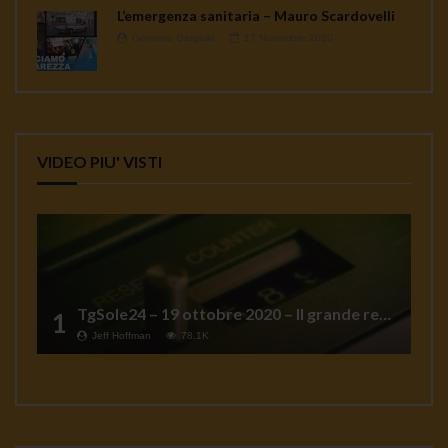
L’emergenza sanitaria – Mauro Scardovelli
Gennaro Gargiulo
17 Novembre 2020
VIDEO PIU' VISTI
TgSole24 – 19 ottobre 2020 – Il grande reset
1
Jeff Hoffman
78.1K