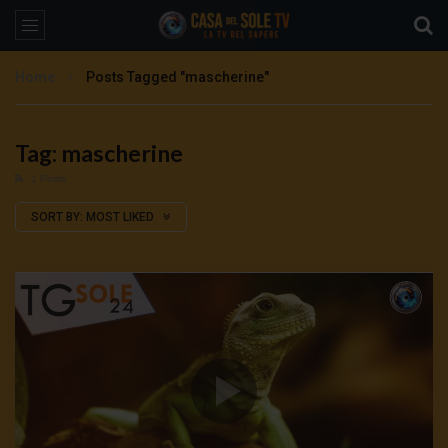
Home
Posts Tagged "mascherine"
Tag: mascherine
1 Posts
SORT BY:
MOST LIKED