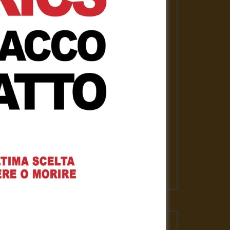
PLAYLISTS
ASSANGE LIBERO per la nostra
libertà
Gennaro Gargiulo
1 Febbraio 2021
News
Gennaro Gargiulo
17 Novembre 2020
L’emergenza sanitaria – Mauro
Scardovelli
Gennaro Gargiulo
17 Novembre 2020
VIDEO PIU' VISTI