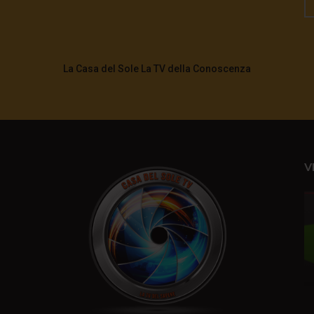
La Casa del Sole La TV della Conoscenza
V