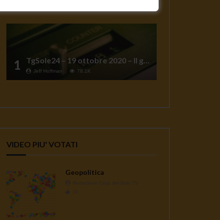
TgSole24 – 19 ottobre 2020 – Il grande reset
1
Jeff Hoffman
78.1K
VIDEO PIU' VOTATI
Geopolitica
Redazione Casa del Sole TV
1K