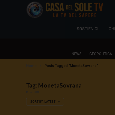
SOSTIENICI
CH
NEWS
GEOPOLITICA
Home
Posts Tagged "MonetaSovrana"
Tag: MonetaSovrana
1 Posts
SORT BY:
LATEST