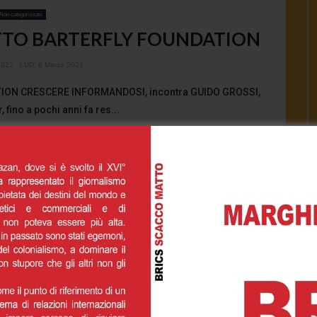
Non categorizzato
TTO BARTERFLY FOUNDATION
2021
- LUD:
6 Marzo 2021
ON CRESCERE INFORMANDOSI, incontra GUIDO GROSSI,
 fino a pochi anni fa res...
1.4K
0
0
INUE READING