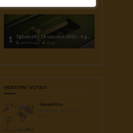
TgSole24 – 19 ottobre 2020 – Il grande reset
1
Jeff Hoffman
78.1K
VIDEO PIU' VOTATI
Geopolitica
Redazione Casa del Sole TV
1K