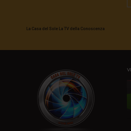
La Casa del Sole La TV della Conoscenza
V