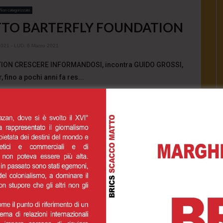
Non categorizzato
TTO BARTERFLY FOUNDATION
2021
- LUD:
6 Marzo 2021
ON CRESCERE INFORMANDOSI, incontra GUIDO GROSSI,
 fino a pochi anni fa res...
1.4K
0
0
INUE READING