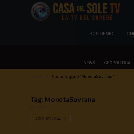
SOSTIENICI
CH
NEWS
GEOPOLITICA
Home
Posts Tagged "MonetaSovrana"
Tag: MonetaSovrana
1 Posts
SORT BY:
TITLE