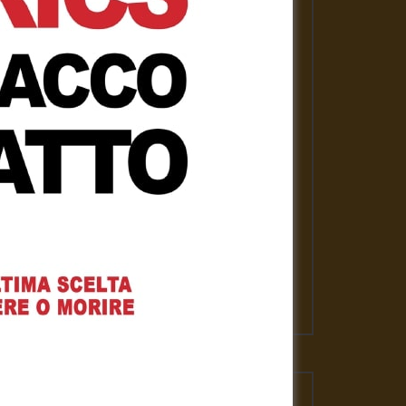
PLAYLISTS
ASSANGE LIBERO per la nostra
libertà
Gennaro Gargiulo
1 Febbraio 2021
News
Gennaro Gargiulo
17 Novembre 2020
L’emergenza sanitaria – Mauro
Scardovelli
Gennaro Gargiulo
17 Novembre 2020
VIDEO PIU' VISTI