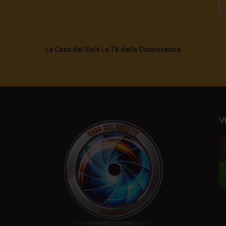
La Casa del Sole La TV della Conoscenza
V