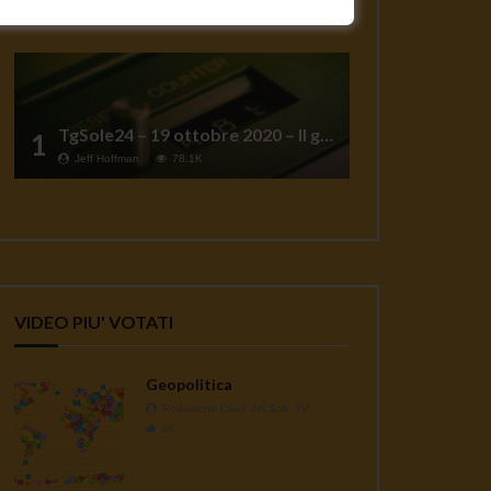
TgSole24 – 19 ottobre 2020 – Il grande reset
1
Jeff Hoffman
78.1K
VIDEO PIU' VOTATI
Geopolitica
Redazione Casa del Sole TV
1K