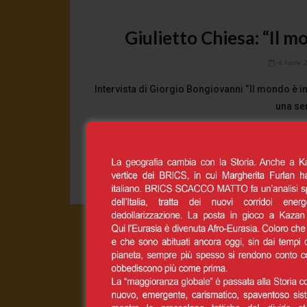
Giulietto Chiesa: “Il m
4 Aprile 
Intervista di Giorgio Bongiovanni “Il mondo è in
una seri
0
CONT