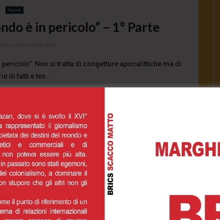
Speciali
ondo è in pericolo” – 1° Parte
2021
- LUD:
4 Aprile 2021
 pericolo”. Non si tratta di congetture apocalittiche ma di
e di fatti e tes...
2.6K
0
0
INUE READING