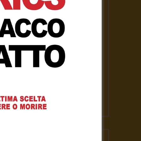
PLAYLISTS
ASSANGE LIBERO per la nostra
libertà
Gennaro Gargiulo
1 Febbraio 2021
News
Gennaro Gargiulo
17 Novembre 2020
L’emergenza sanitaria – Mauro
Scardovelli
Gennaro Gargiulo
17 Novembre 2020
VIDEO PIU' VISTI