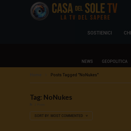
SOSTIENICI
CH
NEWS
GEOPOLITICA
Home
Posts Tagged "NoNukes"
Tag: NoNukes
1 Posts
SORT BY:
MOST COMMENTED