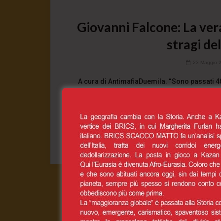
Giovanni Falcone: La vera
stragi de
23 Maggio 
A cura di AntimafiaDuemila. “Sono passati 48
sismografi del
2
CONT