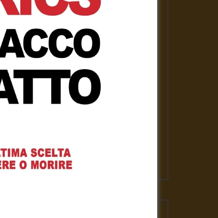
PLAYLISTS
ASSANGE LIBERO per la nostra
libertà
Gennaro Gargiulo
1 Febbraio 2021
News
Gennaro Gargiulo
17 Novembre 2020
L’emergenza sanitaria – Mauro
Scardovelli
Gennaro Gargiulo
17 Novembre 2020
VIDEO PIU' VISTI