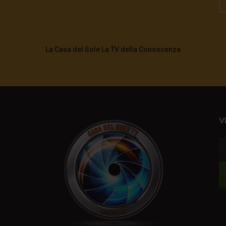
La Casa del Sole La TV della Conoscenza
V