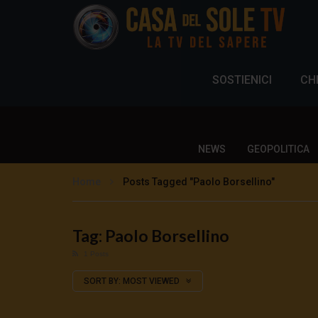
SOSTIENICI
CH
NEWS
GEOPOLITICA
Home
Posts Tagged "Paolo Borsellino"
Tag: Paolo Borsellino
1 Posts
SORT BY:
MOST VIEWED