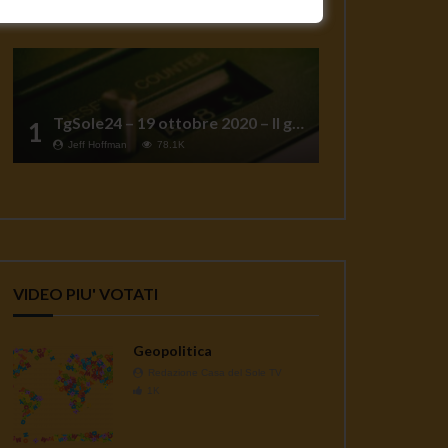
TgSole24 – 19 ottobre 2020 – Il grande reset
1
Jeff Hoffman
78.1K
VIDEO PIU' VOTATI
Geopolitica
Redazione Casa del Sole TV
1K