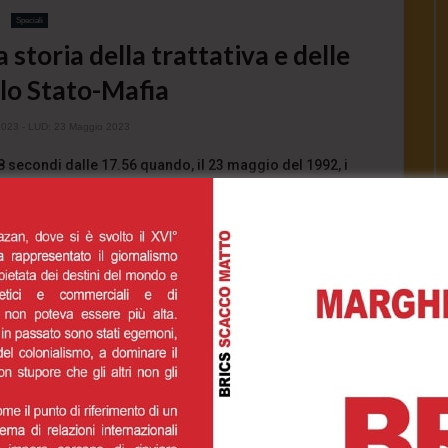
Speciali
 storia della trattativa e delle
llo Stato-Mafia
2023
- LUD:
23 Maggio 2023
 secondi dalle 17.56 quando, il 23 maggio del 1992, i
l’Osservatorio geofi...
1.2K
0
0
INUE READING