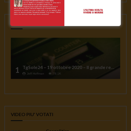
VIDEO PIU' VISTI
TgSole24 – 19 ottobre 2020 – Il grande reset
1
Jeff Hoffman
78.1K
VIDEO PIU' VOTATI
Geopolitica