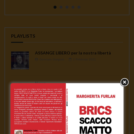
continua a seminare co...
PLAYLISTS
ASSANGE LIBERO per la nostra libertà
Gennaro Gargiulo
1 Febbraio 2021
News
Gennaro Gargiulo
17 Novembre 2020
L’emergenza sanitaria – Mauro Scardovelli
Gennaro Gargiulo
17 Novembre 2020