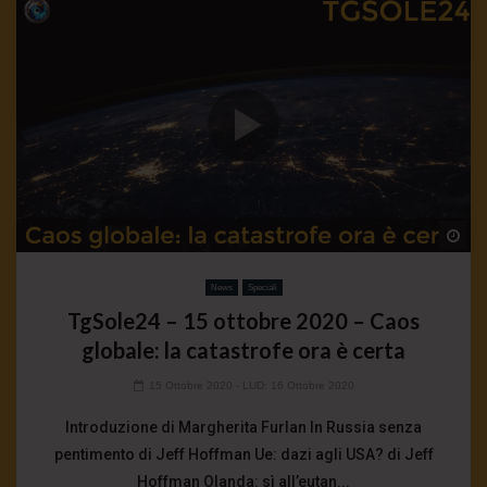
Wa
News
Speciali
TgSole24 – 15 ottobre 2020 – Caos
globale: la catastrofe ora è certa
15 Ottobre 2020
- LUD:
16 Ottobre 2020
Introduzione di Margherita Furlan In Russia senza
pentimento di Jeff Hoffman Ue: dazi agli USA? di Jeff
Hoffman Olanda: sì all’eutan...