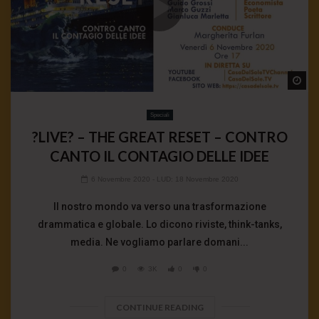
Wa
Speciali
?LIVE? – THE GREAT RESET – CONTRO
CANTO IL CONTAGIO DELLE IDEE
6 Novembre 2020
- LUD:
18 Novembre 2020
Il nostro mondo va verso una trasformazione
drammatica e globale. Lo dicono riviste, think-tanks,
media. Ne vogliamo parlare domani...
0
3K
0
0
CONTINUE READING