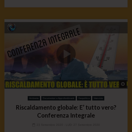
Wa
Ambiente
Documentari e Approfondimenti
Geopolitica
Interviste
Riscaldamento globale: E’ tutto vero?
Conferenza Integrale
23 Settembre 2020
- LUD:
27 Settembre 2020