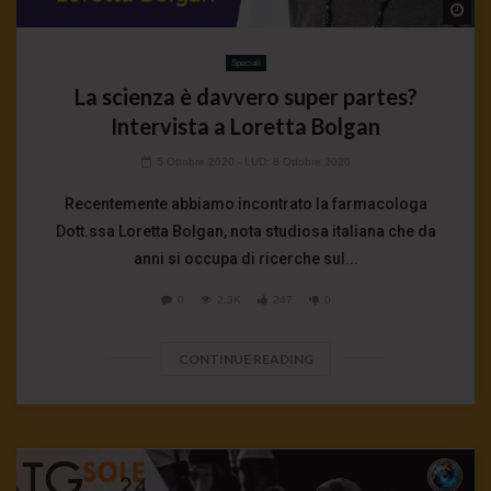
Wa
Speciali
La scienza è davvero super partes?
Intervista a Loretta Bolgan
5 Ottobre 2020
- LUD:
8 Ottobre 2020
Recentemente abbiamo incontrato la farmacologa
Dott.ssa Loretta Bolgan, nota studiosa italiana che da
anni si occupa di ricerche sul...
0
2.3K
247
0
CONTINUE READING