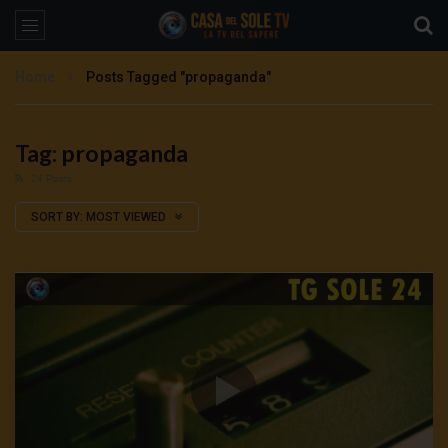
Home
Posts Tagged "propaganda"
Tag: propaganda
24 Posts
SORT BY:
MOST VIEWED