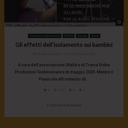
Wa
Documentari e Approfondimenti
EUROPA
Reportage
Speciali
Gli effetti dell’isolamento sui bambini
15 Dicembre 2020
- LUD:
23 Dicembre 2020
A cura dell’associazione Ullallà e di Trama Video
Produzioni Testimonianze di maggio 2020. Mentre il
Paese sta affrontando sfi...
0
2.1K
0
0
CONTINUE READING