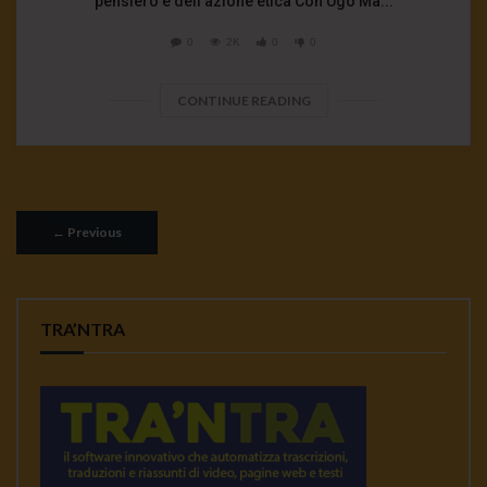
pensiero e dell’azione etica Con Ugo Ma...
0
2K
0
0
CONTINUE READING
←
Previous
TRA’NTRA