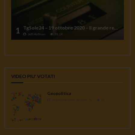
TgSole24 – 19 ottobre 2020 – Il grande reset
1
Jeff Hoffman
78.1K
VIDEO PIU' VOTATI
Geopolitica
Redazione Casa del Sole TV
1K