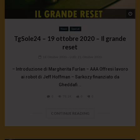
Wa
News
Speciali
TgSole24 – 19 ottobre 2020 – Il grande
reset
19 Ottobre 2020
- LUD:
21 Ottobre 2020
– Introduzione di Margherita Furlan – AAA Offresi lavoro
ai robot di Jeff Hoffman – Sarkozy finanziato da
Gheddafi...
0
78.1K
0
0
CONTINUE READING