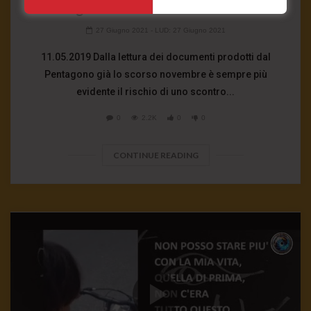
una guerra di sterminio mondiale”
27 Giugno 2021
- LUD:
27 Giugno 2021
11.05.2019 Dalla lettura dei documenti prodotti dal
Pentagono già lo scorso novembre è sempre più
evidente il rischio di uno scontro...
0
2.2K
0
0
CONTINUE READING