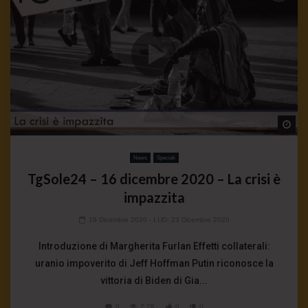
Wa
News
Speciali
TgSole24 – 16 dicembre 2020 – La crisi è
impazzita
16 Dicembre 2020
- LUD:
23 Dicembre 2020
Introduzione di Margherita Furlan Effetti collaterali:
uranio impoverito di Jeff Hoffman Putin riconosce la
vittoria di Biden di Gia...
0
2.2K
0
0