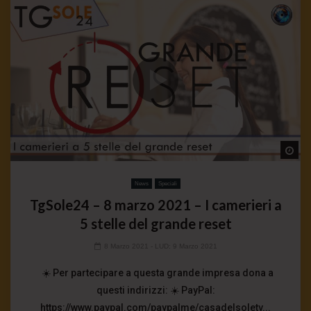
Wa
News
Speciali
TgSole24 – 8 marzo 2021 – I camerieri a
5 stelle del grande reset
8 Marzo 2021
- LUD:
9 Marzo 2021
☀️ Per partecipare a questa grande impresa dona a
questi indirizzi: ☀️ PayPal:
https://www.paypal.com/paypalme/casadelsoletv...