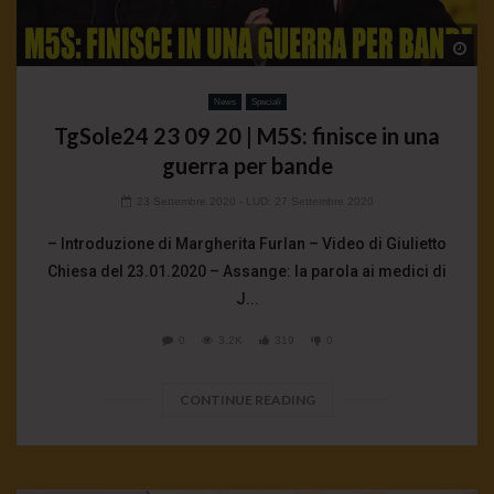
Wa
News
Speciali
TgSole24 23 09 20 | M5S: finisce in una
guerra per bande
23 Settembre 2020
- LUD:
27 Settembre 2020
– Introduzione di Margherita Furlan – Video di Giulietto
Chiesa del 23.01.2020 – Assange: la parola ai medici di
J...
0
3.2K
319
0
CONTINUE READING