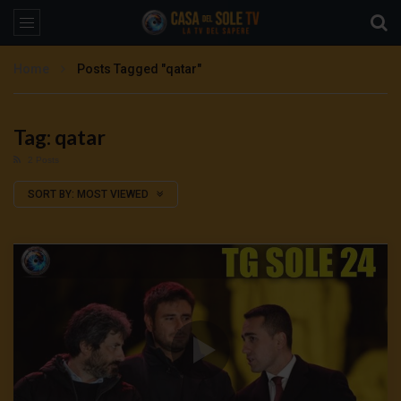
Home
Posts Tagged "qatar"
Tag: qatar
2 Posts
SORT BY:
MOST VIEWED