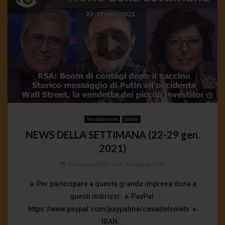
Wa
Non categorizzato
Speciali
NEWS DELLA SETTIMANA (22-29 gen.
2021)
30 Gennaio 2021
- LUD:
6 Febbraio 2021
☀️ Per partecipare a questa grande impresa dona a
questi indirizzi: ☀️ PayPal:
https://www.paypal.com/paypalme/casadelsoletv ☀️
IBAN...