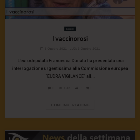
Speciali
I vaccinorosi
3 Ottobre 2021
- LUD:
3 Ottobre 2021
L’eurodeputata Francesca Donato ha presentato una
interrogazione urgentissima alla Commissione europea
“EUDRA VIGILANCE” all...
0
1.4K
0
0
CONTINUE READING