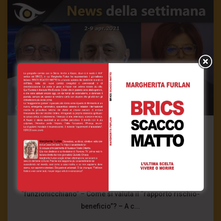
News
Speciali
News della settimana (2-9 apr. 2021)
10 Aprile 2021
- LUD:
12 Aprile 2021
Le nuove bugie di Mentana sull’EMA – Per Galli i vaccini
“funzionicchiano” – Come si valuta il “rapporto rischio-
beneficio”? – A c...