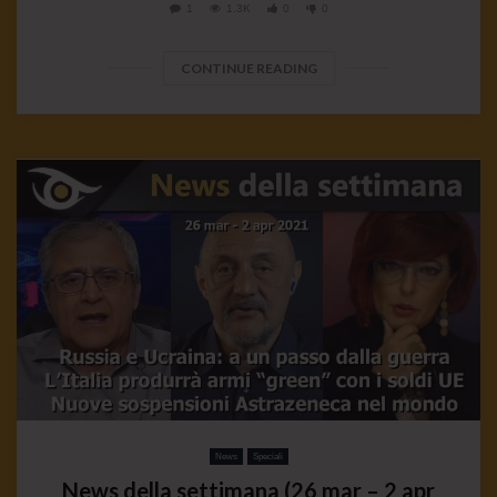
1
1.3K
0
0
CONTINUE READING
News
Speciali
News della settimana (26 mar – 2 apr