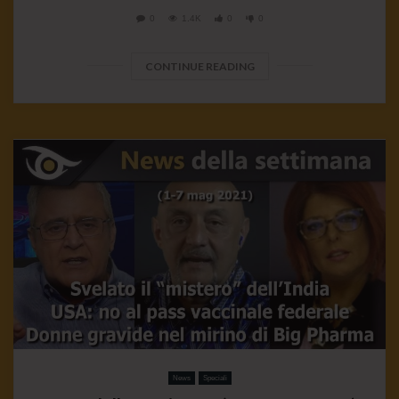
0
1.4K
0
0
CONTINUE READING
News
Speciali