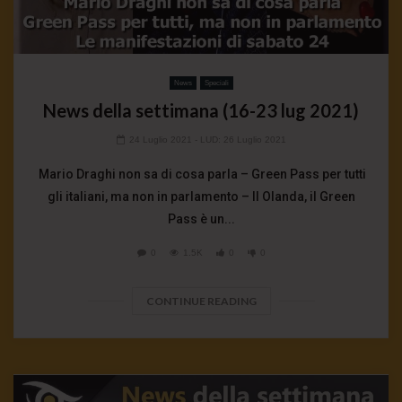
News
Speciali
News della settimana (16-23 lug 2021)
24 Luglio 2021
- LUD:
26 Luglio 2021
Mario Draghi non sa di cosa parla – Green Pass per tutti
gli italiani, ma non in parlamento – Il Olanda, il Green
Pass è un...
0
1.5K
0
0
CONTINUE READING