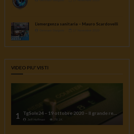
Gennaro Gargiulo
17 Novembre 2020
L’emergenza sanitaria – Mauro Scardovelli
Gennaro Gargiulo
17 Novembre 2020
VIDEO PIU' VISTI
TgSole24 – 19 ottobre 2020 – Il grande reset
1
Jeff Hoffman
78.1K