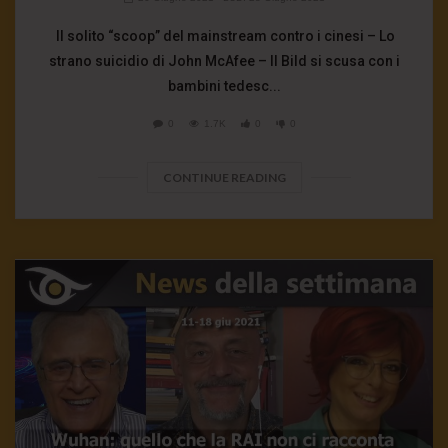
Il solito “scoop” del mainstream contro i cinesi – Lo
strano suicidio di John McAfee – Il Bild si scusa con i
bambini tedesc...
0
1.7K
0
0
CONTINUE READING