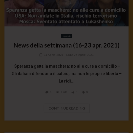
Speciali
News della settimana (16-23 apr. 2021)
24 Aprile 2021
- LUD:
25 Aprile 2021
Speranza getta la maschera: no alle cure a domicilio –
Gli italiani difendono il calcio, ma non le proprie libertà –
La ridi...
0
1.6K
0
0
CONTINUE READING