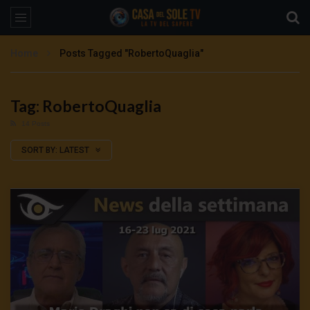
Home
Posts Tagged "RobertoQuaglia"
Tag: RobertoQuaglia
14 Posts
SORT BY:
LATEST