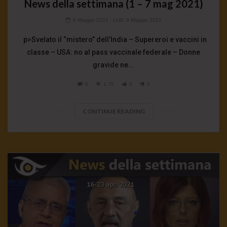
News della settimana (1 – 7 mag 2021)
8 Maggio 2021
- LUD:
9 Maggio 2021
p>Svelato il “mistero” dell’India – Supereroi e vaccini in
classe – USA: no al pass vaccinale federale – Donne
gravide ne...
0
1.7K
0
0
CONTINUE READING