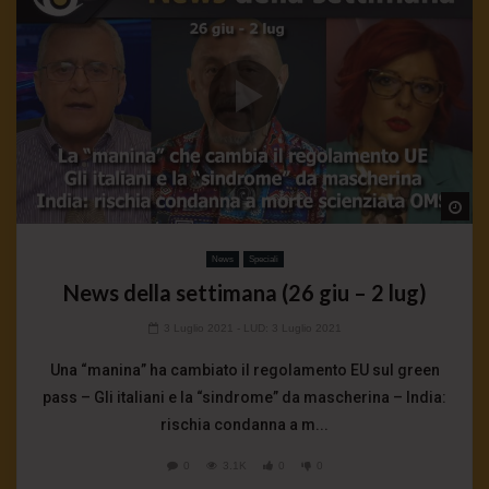
Wa
News
Speciali
News della settimana (26 giu – 2 lug)
3 Luglio 2021
- LUD:
3 Luglio 2021
Una “manina” ha cambiato il regolamento EU sul green
pass – Gli italiani e la “sindrome” da mascherina – India:
rischia condanna a m...
0
3.1K
0
0