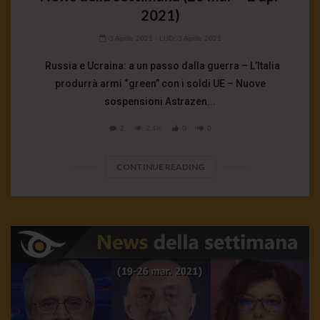
2021)
3 Aprile 2021
- LUD:
3 Aprile 2021
Russia e Ucraina: a un passo dalla guerra – L’Italia
produrrà armi “green” con i soldi UE – Nuove
sospensioni Astrazen...
2
2.4K
0
0
CONTINUE READING