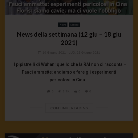
News
Speciali
News della settimana (12 giu – 18 giu
2021)
19 Giugno 2021
- LUD:
22 Giugno 2021
I pipistrelli di Wuhan: quello che la RAI non ci racconta –
Fauci ammette: andiamo a fare gli esperimenti
pericolosi in Cina...
0
1.7K
0
0
CONTINUE READING