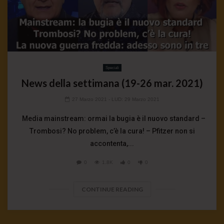
Speciali
News della settimana (19-26 mar. 2021)
27 Marzo 2021
- LUD:
29 Marzo 2021
Media mainstream: ormai la bugia è il nuovo standard –
Trombosi? No problem, c’è la cura! – Pfitzer non si
accontenta,...
0
1.8K
0
0
CONTINUE READING