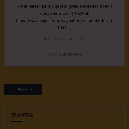
☀️ Per partecipare a questa grande impresa dona a
questi indirizzi: ☀️ PayPal:
https://www.paypal.com/paypalme/casadelsoletv ☀️
IBAN...
0
1.6K
0
0
CONTINUE READING
←
Previous
TRA’NTRA