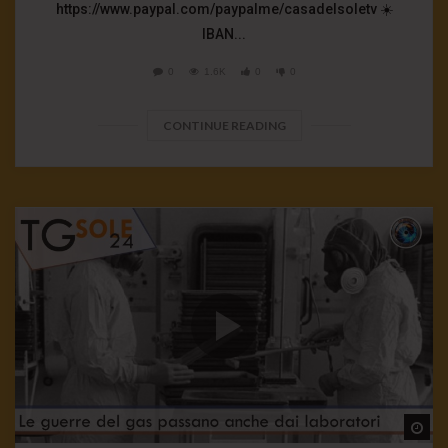
https://www.paypal.com/paypalme/casadelsoletv ☀️
IBAN...
0
1.6K
0
0
CONTINUE READING
Wa