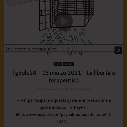
Wa
News
Speciali
TgSole24 – 15 marzo 2021 – La libertà è
terapeutica
15 Marzo 2021
- LUD:
15 Marzo 2021
☀️ Per partecipare a questa grande impresa dona a
questi indirizzi: ☀️ PayPal:
https://www.paypal.com/paypalme/casadelsoletv ☀️
IBAN...