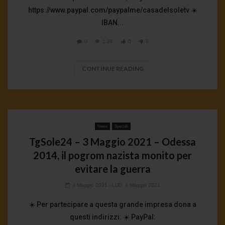
https://www.paypal.com/paypalme/casadelsoletv ☀️
IBAN...
0
1.2K
0
0
CONTINUE READING
News
Speciali
TgSole24 – 3 Maggio 2021 – Odessa
2014, il pogrom nazista monito per
evitare la guerra
3 Maggio 2021
- LUD:
3 Maggio 2021
☀️ Per partecipare a questa grande impresa dona a
questi indirizzi: ☀️ PayPal: