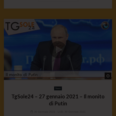
Wa
News
TgSole24 – 27 gennaio 2021 – Il monito
di Putin
30 Gennaio 2021
- LUD:
30 Gennaio 2021