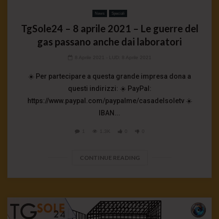
News
Speciali
TgSole24 – 8 aprile 2021 – Le guerre del
gas passano anche dai laboratori
8 Aprile 2021
- LUD:
8 Aprile 2021
☀️ Per partecipare a questa grande impresa dona a
questi indirizzi: ☀️ PayPal:
https://www.paypal.com/paypalme/casadelsoletv ☀️
IBAN...
1
1.3K
0
0
CONTINUE READING