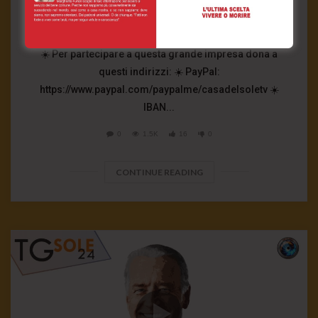
allo specchio: “Troppa politica”
2 Febbraio 2021
- LUD:
6 Febbraio 2021
☀️ Per partecipare a questa grande impresa dona a
questi indirizzi: ☀️ PayPal:
https://www.paypal.com/paypalme/casadelsoletv ☀️
IBAN...
0
1.5K
16
0
CONTINUE READING