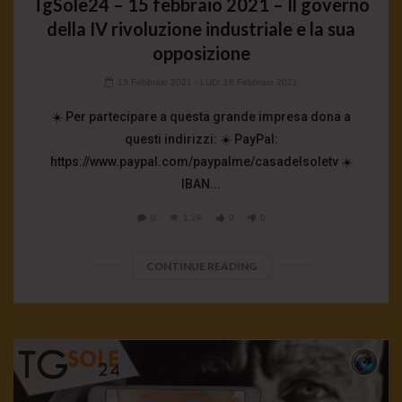
TgSole24 – 15 febbraio 2021 – Il governo
della IV rivoluzione industriale e la sua
opposizione
15 Febbraio 2021
- LUD:
16 Febbraio 2021
☀️ Per partecipare a questa grande impresa dona a
questi indirizzi: ☀️ PayPal:
https://www.paypal.com/paypalme/casadelsoletv ☀️
IBAN...
0
1.2K
0
0
CONTINUE READING