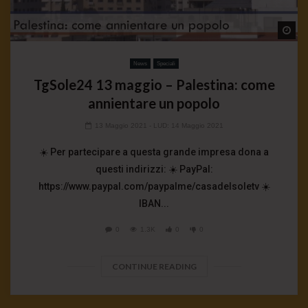
Wa
News
Speciali
TgSole24 13 maggio – Palestina: come
annientare un popolo
13 Maggio 2021
- LUD:
14 Maggio 2021
☀️ Per partecipare a questa grande impresa dona a
questi indirizzi: ☀️ PayPal:
https://www.paypal.com/paypalme/casadelsoletv ☀️
IBAN...
0
1.3K
0
0
CONTINUE READING