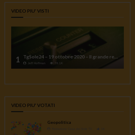
VIDEO PIU' VISTI
TgSole24 – 19 ottobre 2020 – Il grande reset
1
Jeff Hoffman
78.1K
VIDEO PIU' VOTATI
Geopolitica
Redazione Casa del Sole TV
1K