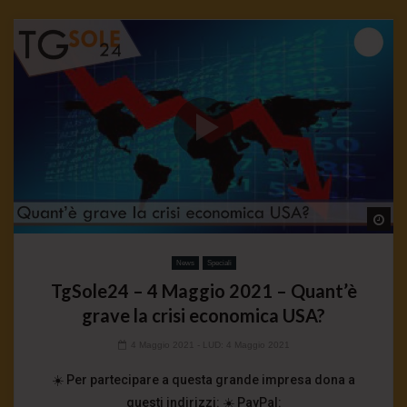
Wa
News
Speciali
TgSole24 – 4 Maggio 2021 – Quant’è
grave la crisi economica USA?
4 Maggio 2021
- LUD:
4 Maggio 2021
☀️ Per partecipare a questa grande impresa dona a
questi indirizzi: ☀️ PayPal: