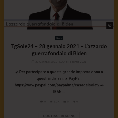
Wa
News
TgSole24 – 28 gennaio 2021 – L’azzardo
guerrafondaio di Biden
30 Gennaio 2021
- LUD:
6 Febbraio 2021
☀️ Per partecipare a questa grande impresa dona a
questi indirizzi: ☀️ PayPal:
https://www.paypal.com/paypalme/casadelsoletv ☀️
IBAN...
0
1.2K
0
0
CONTINUE READING