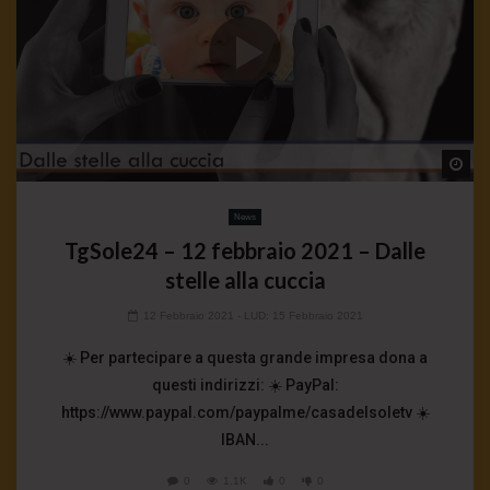
Wa
News
TgSole24 – 12 febbraio 2021 – Dalle
stelle alla cuccia
12 Febbraio 2021
- LUD:
15 Febbraio 2021
☀️ Per partecipare a questa grande impresa dona a
questi indirizzi: ☀️ PayPal:
https://www.paypal.com/paypalme/casadelsoletv ☀️
IBAN...
0
1.1K
0
0