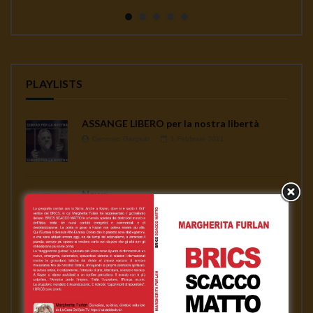
continua a seminare co...
PLAYLISTS
ASSANGE LIBERO per la nostra libertà
Gennaro Gargiulo
1 Febbraio 2021
News
Gennaro Gargiulo
17 Novembre 2020
L’emergenza sanitaria – Mauro Scardovelli
Gennaro Gargiulo
17 Novembre 2020