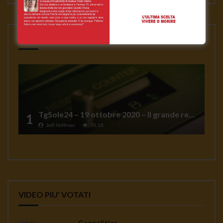
VIDEO PIU' VISTI
TgSole24 – 19 ottobre 2020 – Il grande reset
1
Jeff Hoffman
78.1K
VIDEO PIU' VOTATI
Geopolitica