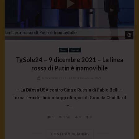
Wa
News
Speciali
TgSole24 – 9 dicembre 2021 – La linea
rossa di Putin è inamovibile
9 Dicembre 2021
- LUD:
9 Dicembre 2021
– La Difesa USA contro Cina e Russia di Fabio Belli –
Torna l’era dei boicottaggi olimpici di Gionata Chatillard
–...
1
1.5K
0
0
CONTINUE READING