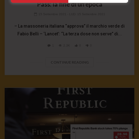
Pass: la fine di un’epoca
15 Settembre 2021
- LUD:
15 Settembre 2021
– La massoneria italiana “approva” il marchio verde di
Fabio Belli – ‘Lancet’: “La terza dose non serve” di...
1
2.3K
0
0
CONTINUE READING