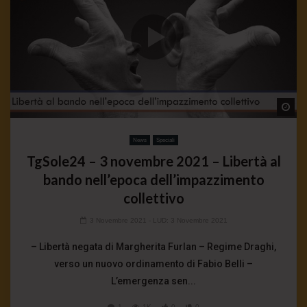
Wa
News
Speciali
TgSole24 – 3 novembre 2021 – Libertà al
bando nell’epoca dell’impazzimento
collettivo
3 Novembre 2021
- LUD:
3 Novembre 2021
– Libertà negata di Margherita Furlan – Regime Draghi,
verso un nuovo ordinamento di Fabio Belli –
L’emergenza sen...
1
1K
0
0