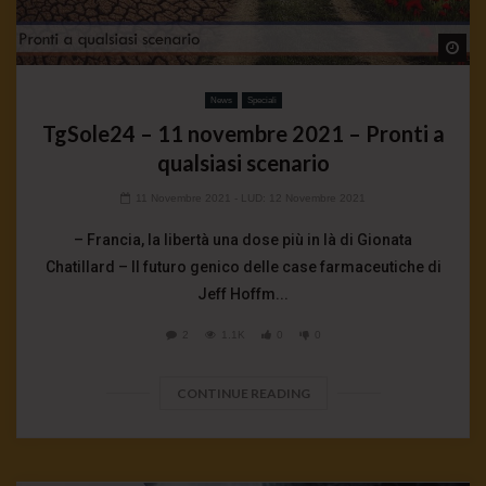
Wa
News
Speciali
TgSole24 – 11 novembre 2021 – Pronti a
qualsiasi scenario
11 Novembre 2021
- LUD:
12 Novembre 2021
– Francia, la libertà una dose più in là di Gionata
Chatillard – Il futuro genico delle case farmaceutiche di
Jeff Hoffm...
2
1.1K
0
0
CONTINUE READING