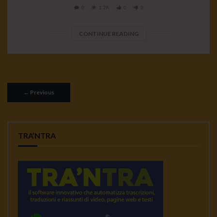
0
1.2K
0
0
CONTINUE READING
←
Previous
TRA’NTRA