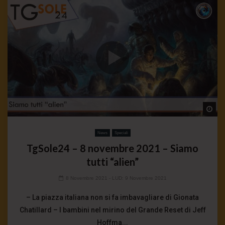
Wa
News
Speciali
TgSole24 – 8 novembre 2021 – Siamo
tutti “alien”
8 Novembre 2021
- LUD:
9 Novembre 2021
– La piazza italiana non si fa imbavagliare di Gionata
Chatillard – I bambini nel mirino del Grande Reset di Jeff
Hoffma...