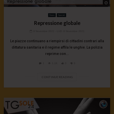
Wa
News
Speciali
Repressione globale
8 Novembre 2021
- LUD:
8 Novembre 2021
Le piazze continuano a riempirsi di cittadini contrari alla
dittatura sanitaria e il regime affila le unghie. La polizia
reprime con...
1
1.1K
0
0
CONTINUE READING