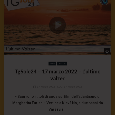
Wa
News
Speciali
TgSole24 – 17 marzo 2022 – L’ultimo
valzer
17 Marzo 2022
- LUD:
17 Marzo 2022
– Scorrono i titoli di coda sul film dell’atlantismo di
Margherita Furlan – Vertice a Kiev? No, a due passi da
Varsavia...