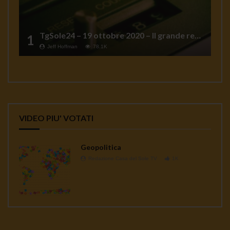
TgSole24 – 19 ottobre 2020 – Il grande reset
1
Jeff Hoffman
78.1K
VIDEO PIU' VOTATI
Geopolitica
Redazione Casa del Sole TV
1K