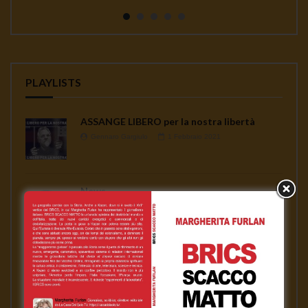
continua a seminare co...
PLAYLISTS
ASSANGE LIBERO per la nostra libertà
Gennaro Gargiulo
1 Febbraio 2021
News
Gennaro Gargiulo
17 Novembre 2020
L’emergenza sanitaria – Mauro Scardovelli
Gennaro Gargiulo
17 Novembre 2020