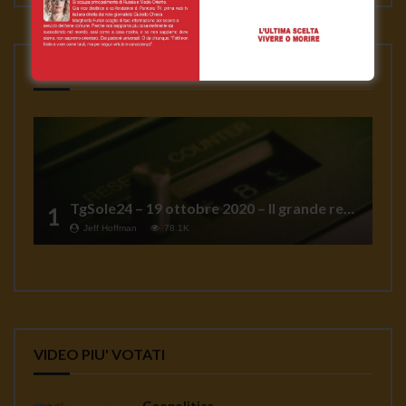
VIDEO PIU' VISTI
TgSole24 – 19 ottobre 2020 – Il grande reset
1
Jeff Hoffman
78.1K
VIDEO PIU' VOTATI
Geopolitica