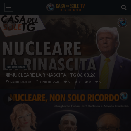
Non categorizzato
News
🔴NUCLEARE LA RINASCITA | TG 06.08.26
🔴DRONI SI SCORTE NO | TG 05.08.26
Davide Marletta
Jeff Hoffman
5 Agosto 2026
6 Agosto 2026
0
0
44
0
0
0
0
0