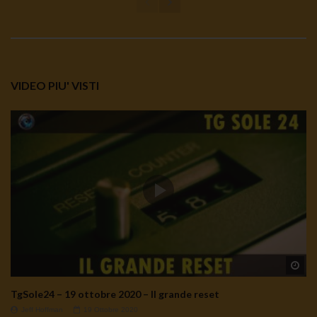
VIDEO PIU' VISTI
Wa
TgSole24 – 19 ottobre 2020 – Il grande reset
Jeff Hoffman
19 Ottobre 2020