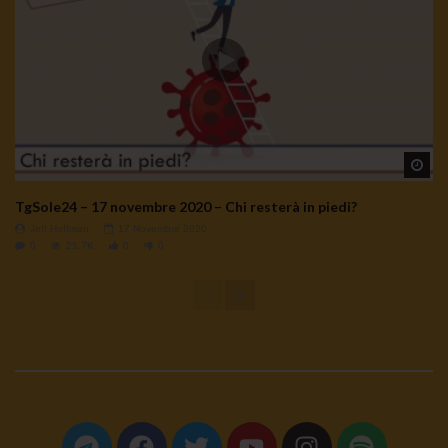
Wa
TgSole24 – 17 novembre 2020 – Chi resterà in piedi?
Jeff Hoffman
17 Novembre 2020
0
21.7K
0
0