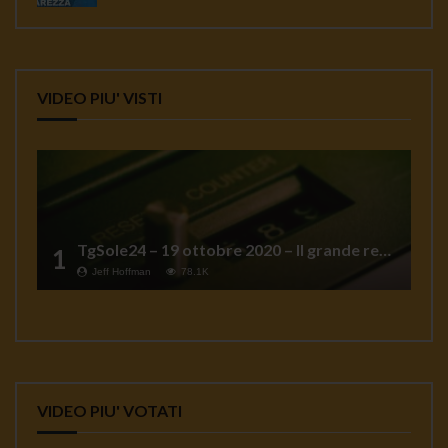
VIDEO PIU' VISTI
TgSole24 – 19 ottobre 2020 – Il grande reset
1
Jeff Hoffman
78.1K
VIDEO PIU' VOTATI