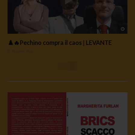
Watc
♟️🔥Pechino compra il caos | LEVANTE
30 Luglio 2026