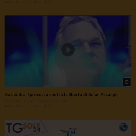
0
78.1K
0
0
Wa
Da Londra il processo contro la libertà di Julian Assange
Gennaro Gargiulo
8 Settembre 2020
0
28.6K
0
0