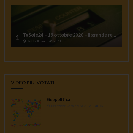
TgSole24 – 19 ottobre 2020 – Il grande reset
1
Jeff Hoffman
78.1K
VIDEO PIU' VOTATI
Geopolitica
Redazione Casa del Sole TV
1K