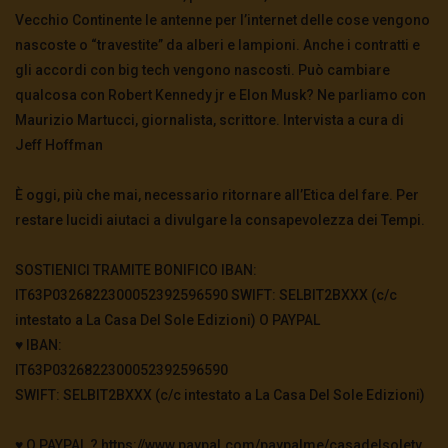
Vecchio Continente le antenne per l’internet delle cose vengono
nascoste o “travestite” da alberi e lampioni. Anche i contratti e
gli accordi con big tech vengono nascosti. Può cambiare
qualcosa con Robert Kennedy jr e Elon Musk? Ne parliamo con
Maurizio Martucci, giornalista, scrittore. Intervista a cura di
Jeff Hoffman
È oggi, più che mai, necessario ritornare all’Etica del fare. Per
restare lucidi aiutaci a divulgare la consapevolezza dei Tempi.
SOSTIENICI TRAMITE BONIFICO IBAN:
IT63P0326822300052392596590 SWIFT: SELBIT2BXXX (c/c
intestato a La Casa Del Sole Edizioni) O PAYPAL
♥️ IBAN:
IT63P0326822300052392596590
SWIFT: SELBIT2BXXX (c/c intestato a La Casa Del Sole Edizioni)
♥️ O PAYPAL ? https://www.paypal.com/paypalme/casadelsoletv