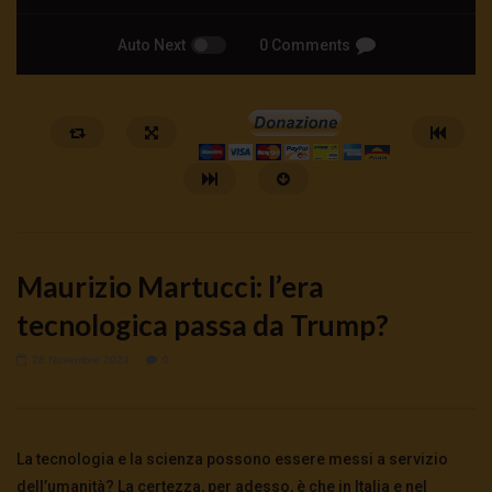
Auto Next
0 Comments
Maurizio Martucci: l’era
tecnologica passa da Trump?
28 Novembre 2024
0
Watch Later
Cinema, mito e potere: come ci
Putrino: coscienti o sch
preparano alla guerra
5 Agosto 2026
- LUD:
4 Agost
La tecnologia e la scienza possono essere messi a servizio
0
146
0
0
5 Agosto 2026
- LUD:
4 Agosto 2026
0
152
0
0
dell’umanità? La certezza, per adesso, è che in Italia e nel