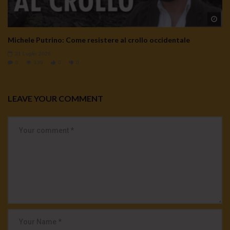
Wa
Michele Putrino: Come resistere al crollo occidentale
31 Luglio 2026
0
139
0
0
LEAVE YOUR COMMENT