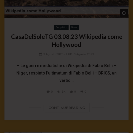
Wa
Geopolitica
News
CasaDelSoleTG 03.08.23 Wikipedia come
Hollywood
3 Agosto 2023
- LUD:
3 Agosto 2023
– Le guerre mediatiche di Wikipedia di Fabio Belli –
Niger, respinto l’ultimatum di Fabio Belli – BRICS, un
vertic...
0
1K
0
0
CONTINUE READING