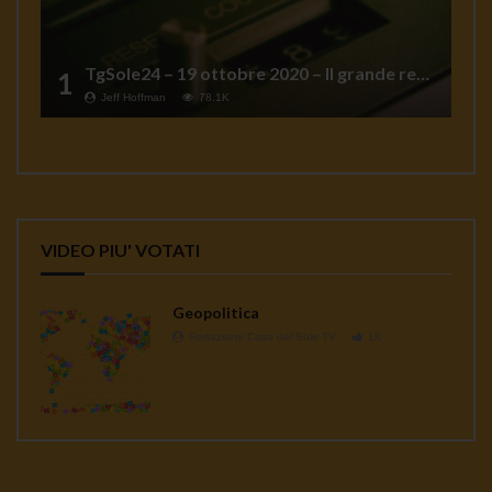
TgSole24 – 19 ottobre 2020 – Il grande reset
1
Jeff Hoffman
78.1K
VIDEO PIU' VOTATI
Geopolitica
Redazione Casa del Sole TV
1K