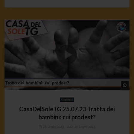
Wa
Geopolitica
CasaDelSoleTG 25.07.23 Tratta dei
bambini: cui prodest?
25 Luglio 2023
- LUD:
25 Luglio 2023