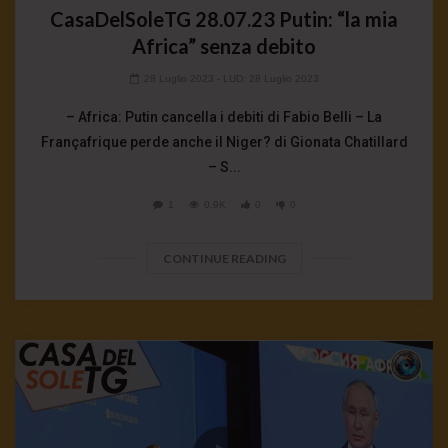
CasaDelSoleTG 28.07.23 Putin: “la mia
Africa” senza debito
28 Luglio 2023
- LUD:
28 Luglio 2023
– Africa: Putin cancella i debiti di Fabio Belli – La
Françafrique perde anche il Niger? di Gionata Chatillard
– S...
1
0.9K
0
0
CONTINUE READING