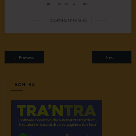
0
849
0
0
CONTINUE READING
←
Previous
Next
→
TRA’NTRA