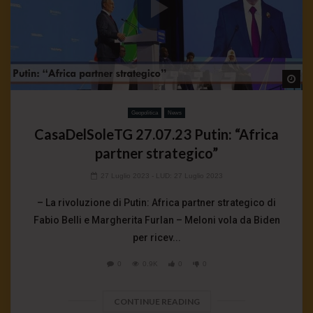
Wa
Geopolitica
News
CasaDelSoleTG 27.07.23 Putin: “Africa
partner strategico”
27 Luglio 2023
- LUD:
27 Luglio 2023
– La rivoluzione di Putin: Africa partner strategico di
Fabio Belli e Margherita Furlan – Meloni vola da Biden
per ricev...
0
0.9K
0
0
CONTINUE READING