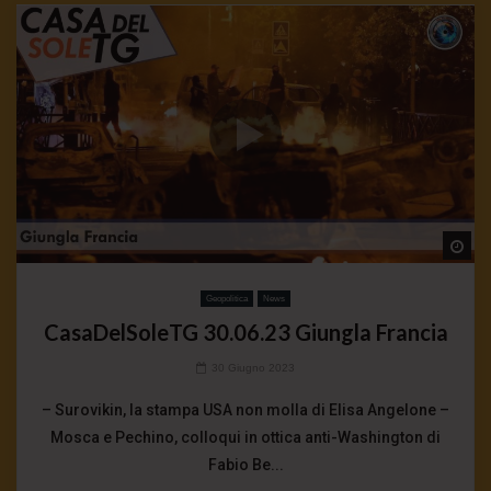
Wa
Geopolitica
News
CasaDelSoleTG 30.06.23 Giungla Francia
30 Giugno 2023
– Surovikin, la stampa USA non molla di Elisa Angelone –
Mosca e Pechino, colloqui in ottica anti-Washington di
Fabio Be...