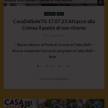
Wa
Geopolitica
News
CasaDelSoleTG 17.07.23 Attacco alla
Crimea il punto di non ritorno
17 Luglio 2023
– Nuovo attacco al Ponte di Crimea di Fabio Belli –
Mosca sospende l’accordo sul grano di Fabio Belli –
Bide...
0
1.1K
0
0
CONTINUE READING