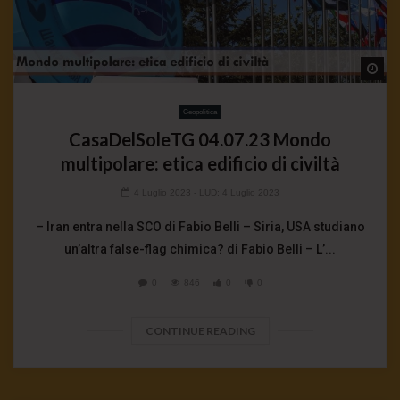
Wa
Geopolitica
CasaDelSoleTG 04.07.23 Mondo
multipolare: etica edificio di civiltà
4 Luglio 2023
- LUD:
4 Luglio 2023
– Iran entra nella SCO di Fabio Belli – Siria, USA studiano
un’altra false-flag chimica? di Fabio Belli – L’...
0
846
0
0
CONTINUE READING