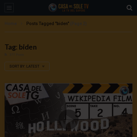
Home
Posts Tagged "biden"
(Page 2)
Tag: biden
377 Posts
SORT BY:
LATEST