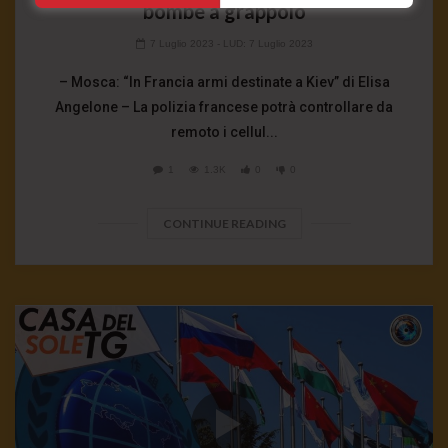
bombe a grappolo
7 Luglio 2023
- LUD:
7 Luglio 2023
– Mosca: “In Francia armi destinate a Kiev” di Elisa
Angelone – La polizia francese potrà controllare da
remoto i cellul...
1
1.3K
0
0
CONTINUE READING