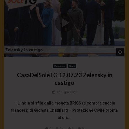
Wa
Geopolitica
News
CasaDelSoleTG 12.07.23 Zelensky in
castigo
12 Luglio 2023
– L’India si sfila dalla moneta BRICS (e compra caccia
francesi) di Gionata Chatillard – Protezione Civile pronta
al dis...
0
1K
0
0