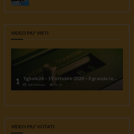
VIDEO PIU' VISTI
TgSole24 – 19 ottobre 2020 – Il grande reset
1
Jeff Hoffman
78.1K
VIDEO PIU' VOTATI