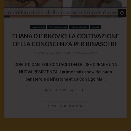
Wa
Contro Canto
Non categorizzato
Politica e Misteri
Speciali
TIJANA DJERKOVIC: LA COLTIVAZIONE
DELLA CONOSCENZA PER RINASCERE
20 Dicembre 2020
- LUD:
26 Dicembre 2020
CONTRO CANTO IL CONTAGIO DELLE IDEE CREARE UNA
NUOVA RESISTENZA Il primo think show del buon
pensiero e dell’azione etica Con Ugo Ma...
0
2.4K
0
0
CONTINUE READING