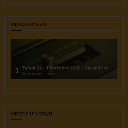
VIDEO PIU' VISTI
TgSole24 – 19 ottobre 2020 – Il grande reset
1
Jeff Hoffman
78.1K
VIDEO PIU' VOTATI