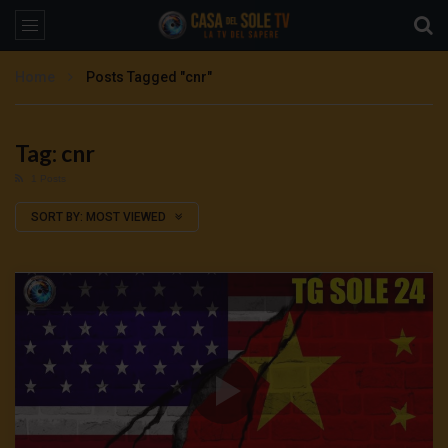
Home
Posts Tagged "cnr"
Tag: cnr
1 Posts
SORT BY:
MOST VIEWED