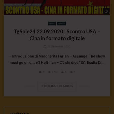
Wa
News
Speciali
TgSole24 22.09.2020 | Scontro USA –
Cina in formato digitale
22 Settembre 2020
– Introduzione di Margherita Furlan – Assange: The show
must go on di Jeff Hoffman – C’è chi dice “Si”. Esulta Di...
0
2.5K
0
0
CONTINUE READING
TRA’NTRA