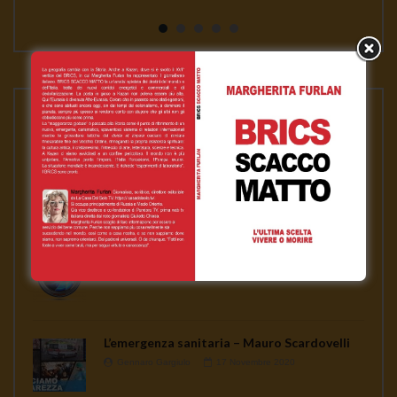
continua a seminare co...
PLAYLISTS
ASSANGE LIBERO per la nostra libertà
Gennaro Gargiulo
1 Febbraio 2021
News
Gennaro Gargiulo
17 Novembre 2020
L’emergenza sanitaria – Mauro Scardovelli
Gennaro Gargiulo
17 Novembre 2020