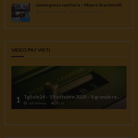
L’emergenza sanitaria – Mauro Scardovelli
Gennaro Gargiulo
17 Novembre 2020
VIDEO PIU' VISTI
TgSole24 – 19 ottobre 2020 – Il grande reset
1
Jeff Hoffman
78.1K