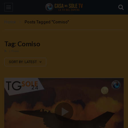
Home
Posts Tagged "Comiso"
Tag: Comiso
1 Posts
SORT BY:
LATEST