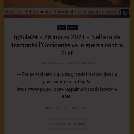
Wa
News
Speciali
TgSole24 – 26 marzo 2021 – Nell’era del
tramonto l’Occidente va in guerra contro
l’Est
26 Marzo 2021
- LUD:
29 Marzo 2021
☀️ Per partecipare a questa grande impresa dona a
questi indirizzi: ☀️ PayPal:
https://www.paypal.com/paypalme/casadelsoletv ☀️
IBAN...
0
1.7K
0
0
CONTINUE READING