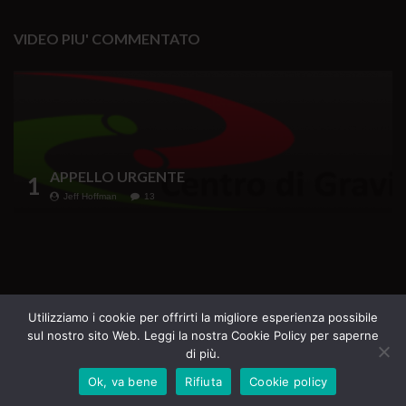
VIDEO PIU' COMMENTATO
APPELLO URGENTE
1
Jeff Hoffman
13
Testata Giornalistica iscritta al Registro della
Utilizziamo i cookie per offrirti la migliore esperienza possibile
sul nostro sito Web. Leggi la nostra Cookie Policy per saperne
Stampa del Tribunale di Roma n. 69 del 16.07.2020
di più.
Direttore Responsabile Margherita Furlan
Ok, va bene
Rifiuta
Cookie policy
Tutti i diritti riservati - La Casa del Sole Edizioni