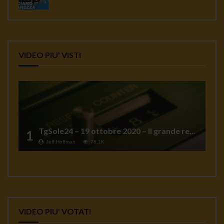
VIDEO PIU' VISTI
TgSole24 – 19 ottobre 2020 – Il grande reset
1
Jeff Hoffman
78.1K
VIDEO PIU' VOTATI