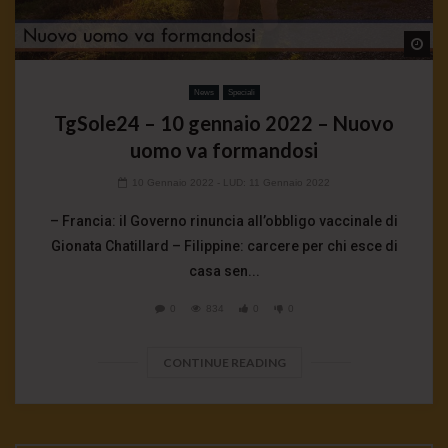
Wa
News
Speciali
TgSole24 – 10 gennaio 2022 – Nuovo
uomo va formandosi
10 Gennaio 2022
- LUD:
11 Gennaio 2022
– Francia: il Governo rinuncia all’obbligo vaccinale di
Gionata Chatillard – Filippine: carcere per chi esce di
casa sen...
0
834
0
0
CONTINUE READING