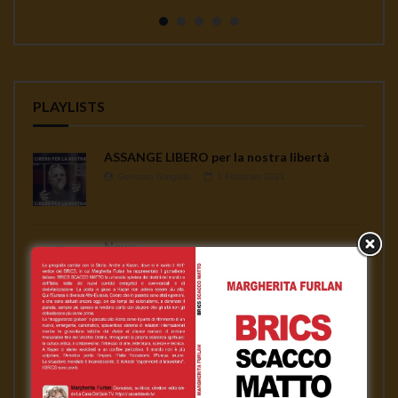
continua a seminare co...
PLAYLISTS
ASSANGE LIBERO per la nostra libertà
Gennaro Gargiulo
1 Febbraio 2021
News
Gennaro Gargiulo
17 Novembre 2020
L’emergenza sanitaria – Mauro Scardovelli
Gennaro Gargiulo
17 Novembre 2020