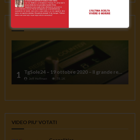
VIDEO PIU' VISTI
TgSole24 – 19 ottobre 2020 – Il grande reset
1
Jeff Hoffman
78.1K
VIDEO PIU' VOTATI
Geopolitica