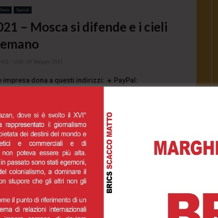
News
Speciali
1 – Mosca si difende e i cieli
remano
2021
- LUD:
28 Maggio 2021
 impresa dona a questi indirizzi: ☀️ PayPal:
paypalme/casadelsoletv ☀️ IBAN...
1.3K
0
0
INUE READING