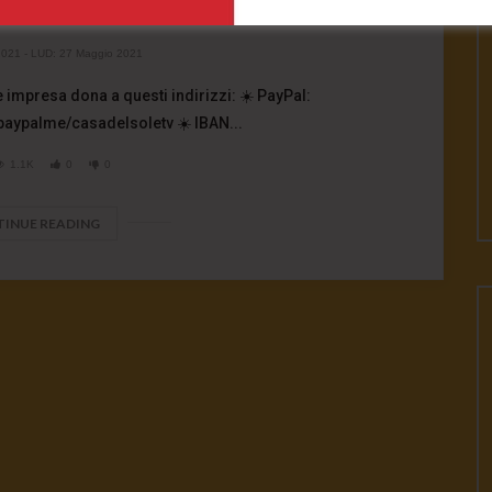
mocrazia
2021
- LUD:
27 Maggio 2021
 impresa dona a questi indirizzi: ☀️ PayPal:
paypalme/casadelsoletv ☀️ IBAN...
1.1K
0
0
INUE READING