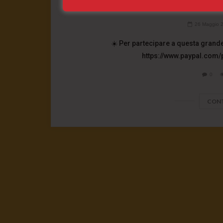
de
26 Maggio 
☀️ Per partecipare a questa grande
https://www.paypal.com/
0
CONT