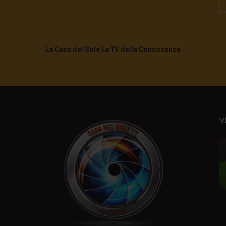
La Casa del Sole La TV della Conoscenza
V