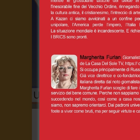
TgSole24 26 maggio – 