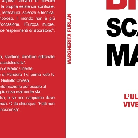
Watch L
News
Speciali
Una dittatura in nome della