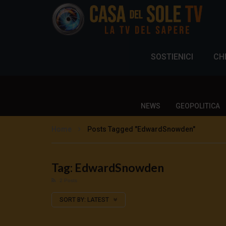
SOSTIENICI
CH
NEWS
GEOPOLITICA
Home
Posts Tagged "EdwardSnowden"
Tag: EdwardSnowden
2 Posts
SORT BY:
LATEST