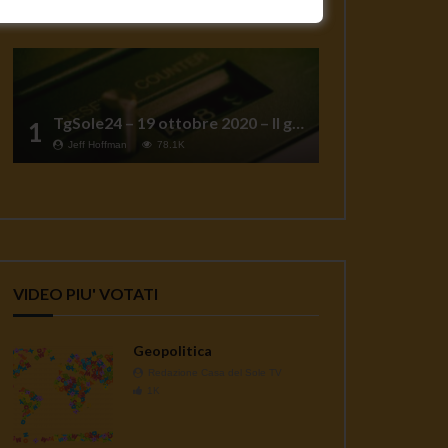
TgSole24 – 19 ottobre 2020 – Il grande reset
1
Jeff Hoffman
78.1K
VIDEO PIU' VOTATI
Geopolitica
Redazione Casa del Sole TV
1K