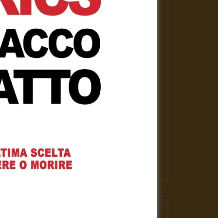
PLAYLISTS
ASSANGE LIBERO per la nostra
libertà
Gennaro Gargiulo
1 Febbraio 2021
News
Gennaro Gargiulo
17 Novembre 2020
L’emergenza sanitaria – Mauro
Scardovelli
Gennaro Gargiulo
17 Novembre 2020
ater
VIDEO PIU' VISTI