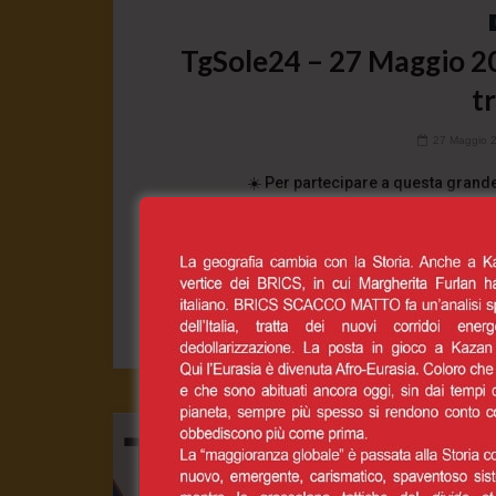
TgSole24 – 27 Maggio 202
t
27 Maggio 
☀️ Per partecipare a questa grande
https://www.paypal.com/
0
CONT