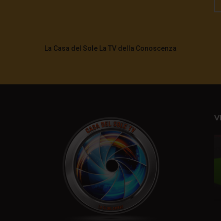
La Casa del Sole La TV della Conoscenza
V