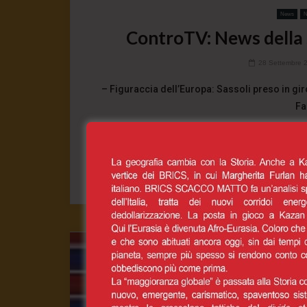
News
N
ControTV: News della 
28 Settembre 
– Figuraccia dell’Europa: Sassoli preso in gir
Fa
0
CONT