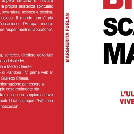
Articoli
News
 di Pierluigi Fagan
2020
- LUD:
1 Settembre 2020