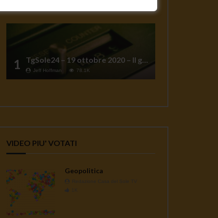
TgSole24 – 19 ottobre 2020 – Il grande reset
1
Jeff Hoffman
78.1K
VIDEO PIU' VOTATI
Geopolitica
Redazione Casa del Sole TV
1K