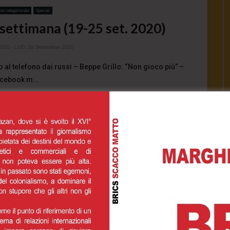
on categorizzato
Speciali
settimana (19-25 set. 2020)
2020
- LUD:
28 Settembre 2020
o al telefono dai russi – Beppe Grillo: “Non gioco più” –
cebook m...
1.7K
0
0
INUE READING