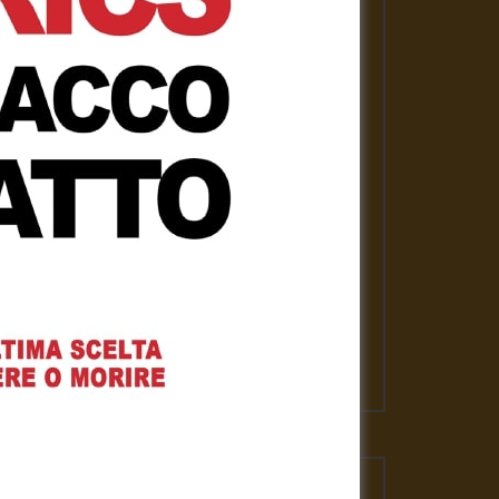
PLAYLISTS
ASSANGE LIBERO per la nostra
libertà
Gennaro Gargiulo
1 Febbraio 2021
News
Gennaro Gargiulo
17 Novembre 2020
L’emergenza sanitaria – Mauro
Scardovelli
Gennaro Gargiulo
17 Novembre 2020
VIDEO PIU' VISTI