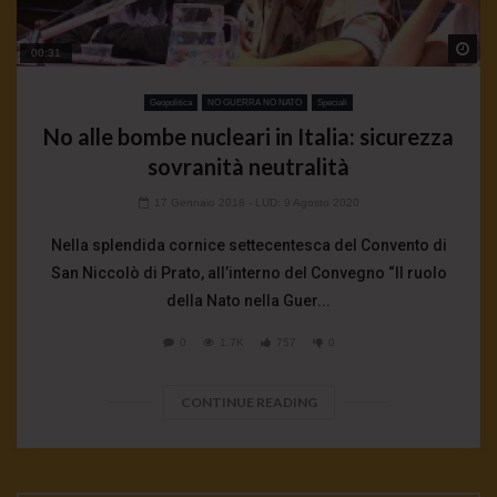
Wa
00:31
Geopolitica
NO GUERRA NO NATO
Speciali
No alle bombe nucleari in Italia: sicurezza
sovranità neutralità
17 Gennaio 2018
- LUD:
9 Agosto 2020
Nella splendida cornice settecentesca del Convento di
San Niccolò di Prato, all’interno del Convegno “Il ruolo
della Nato nella Guer...
0
1.7K
757
0
CONTINUE READING