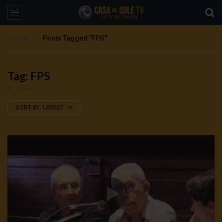
Home
Posts Tagged "FPS"
Tag: FPS
1 Posts
SORT BY:
LATEST