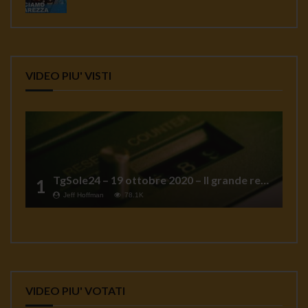
VIDEO PIU' VISTI
TgSole24 – 19 ottobre 2020 – Il grande reset
1
Jeff Hoffman
78.1K
VIDEO PIU' VOTATI