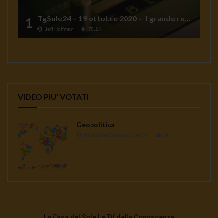
TgSole24 – 19 ottobre 2020 – Il grande reset
1
Jeff Hoffman
78.1K
VIDEO PIU' VOTATI
Geopolitica
Redazione Casa del Sole TV
1K
La Casa del Sole La TV della Conoscenza