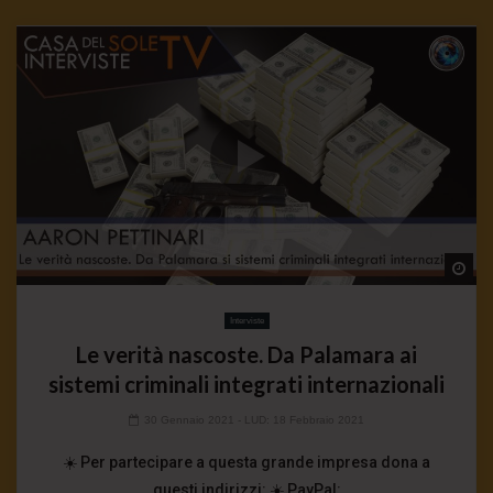
Wa
Interviste
Le verità nascoste. Da Palamara ai
sistemi criminali integrati internazionali
30 Gennaio 2021
- LUD:
18 Febbraio 2021
☀️ Per partecipare a questa grande impresa dona a
questi indirizzi: ☀️ PayPal: