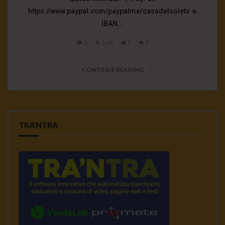
https://www.paypal.com/paypalme/casadelsoletv ☀️
IBAN...
0
1.2K
0
0
CONTINUE READING
TRA’NTRA