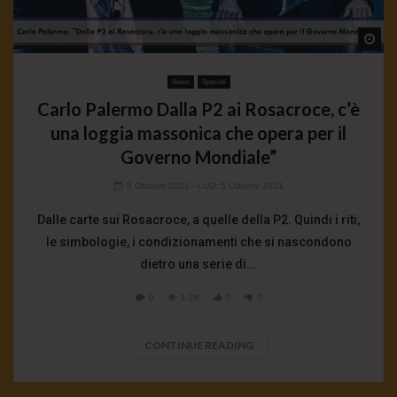
Wa
News
Speciali
Carlo Palermo Dalla P2 ai Rosacroce, c’è
una loggia massonica che opera per il
Governo Mondiale”
5 Ottobre 2021
- LUD:
5 Ottobre 2021
Dalle carte sui Rosacroce, a quelle della P2. Quindi i riti,
le simbologie, i condizionamenti che si nascondono
dietro una serie di...
0
1.2K
0
0
CONTINUE READING