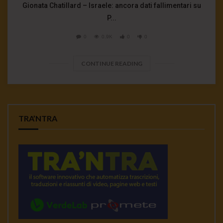
Gionata Chatillard – Israele: ancora dati fallimentari su
P...
0
0.9K
0
0
CONTINUE READING
TRA’NTRA