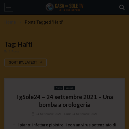
Home
Posts Tagged "Haiti"
Tag: Haiti
1 Posts
SORT BY:
LATEST
News
Speciali
TgSole24 – 24 settembre 2021 – Una
bomba a orologeria
24 Settembre 2021
- LUD:
24 Settembre 2021
– Il piano: infettare pipistrelli con un virus potenziato di