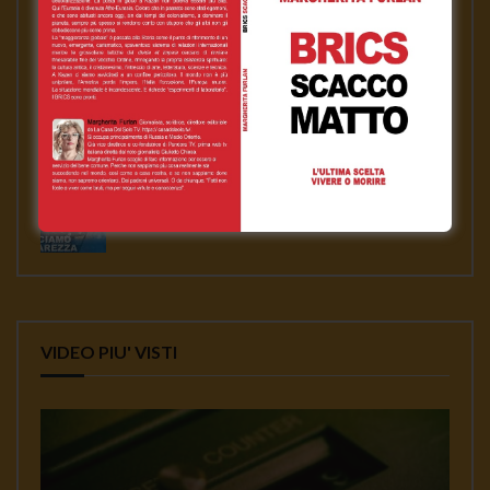
News
Gennaro Gargiulo
17 Novembre 2020
L’emergenza sanitaria – Mauro Scardovelli
Gennaro Gargiulo
17 Novembre 2020
VIDEO PIU' VISTI