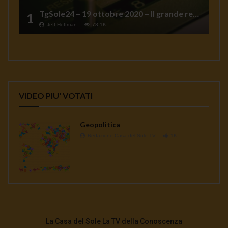
TgSole24 – 19 ottobre 2020 – Il grande reset
1
Jeff Hoffman
78.1K
VIDEO PIU' VOTATI
Geopolitica
Redazione Casa del Sole TV
1K
La Casa del Sole La TV della Conoscenza