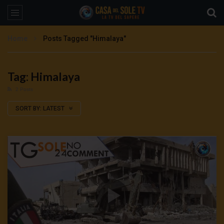
Home
Posts Tagged "Himalaya"
Tag: Himalaya
2 Posts
SORT BY:
LATEST