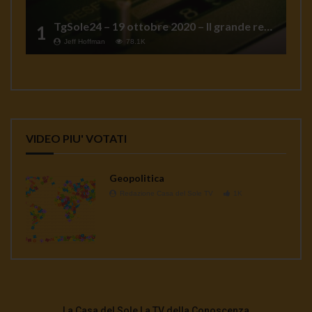
TgSole24 – 19 ottobre 2020 – Il grande reset
1
Jeff Hoffman
78.1K
VIDEO PIU' VOTATI
Geopolitica
Redazione Casa del Sole TV
1K
La Casa del Sole La TV della Conoscenza