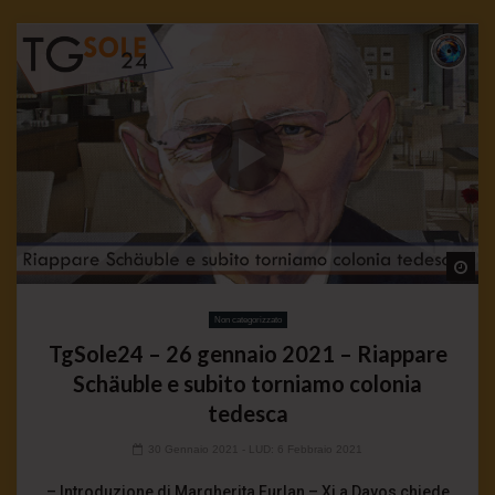
Wa
Non categorizzato
TgSole24 – 26 gennaio 2021 – Riappare
Schäuble e subito torniamo colonia
tedesca
30 Gennaio 2021
- LUD:
6 Febbraio 2021
– Introduzione di Margherita Furlan – Xi a Davos chiede