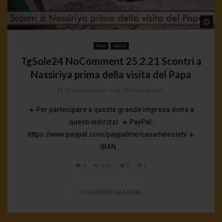
Wa
News
Speciali
TgSole24 NoComment 25.2.21 Scontri a
Nassiriya prima della visita del Papa
25 Febbraio 2021
- LUD:
26 Febbraio 2021
☀️ Per partecipare a questa grande impresa dona a
questi indirizzi: ☀️ PayPal:
https://www.paypal.com/paypalme/casadelsoletv ☀️
IBAN...
0
1.1K
0
0
CONTINUE READING