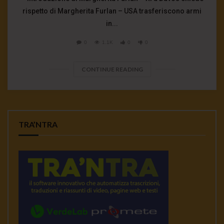
rispetto di Margherita Furlan – USA trasferiscono armi
in...
0
1.1K
0
0
CONTINUE READING
TRA’NTRA